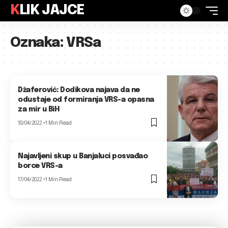
KLIK JAJCE
Oznaka:
VRSa
Džaferović: Dodikova najava da ne
odustaje od formiranja VRS-a opasna
za mir u BiH
18/04/2022
1 Min Read
Najavljeni skup u Banjaluci posvađao
borce VRS-a
17/04/2022
1 Min Read