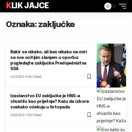
KLIK JAJCE
Oznaka:
zaključke
Bakir se nikako, ali baš nikako ne miri
sa sve očitijim slanjem u oporbu:
pogledajte zaključke Predsjedništva
SDA
12/12/2022
0 Min Read
Izaslanstvo EU zaključke je HNS-a
shvatilo kao prijetnje? Kažu da izbore
svakako očekuju u listopadu
21/02/2022
1 Min Read