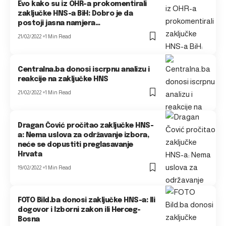
Evo kako su iz OHR-a prokomentirali
zaključke HNS-a BiH: Dobro je da
postoji jasna namjera…
21/02/2022
1 Min Read
Centralna.ba donosi iscrpnu analizu i
reakcije na zaključke HNS
21/02/2022
1 Min Read
Dragan Čović pročitao zaključke HNS-
a: Nema uslova za održavanje izbora,
neće se dopustiti preglasavanje
Hrvata
19/02/2022
1 Min Read
FOTO Bild.ba donosi zaključke HNS-a: Ili
dogovor i Izborni zakon ili Herceg-
Bosna