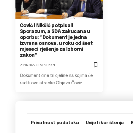
Čović i Nikšić potpisali
Sporazum, a SDA zakucana u
oporbu: “Dokument je jedna
izvrsna osnova, u roku od šest
mjeseci rješenje za Izborni
zakon”
29/11/2022
0 Min Read
Dokument čine tri cjeline na kojima će
raditi ove stranke Objava Čović…
Privatnost podataka
Uvijeti korištenja