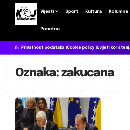
Vijesti
Sport
Kultura
Kolumne
Pocetna
Privatnost podataka
Cookie policy
Uvijeti korištenj
Oznaka:
zakucana