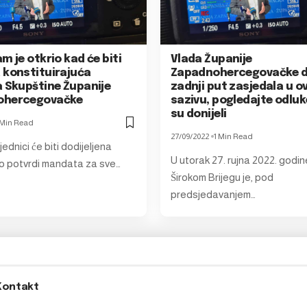
m je otkrio kad će biti
Vlada Županije
 konstituirajuća
Zapadnohercegovačke d
a Skupštine Županije
zadnji put zasjedala u 
ohercegovačke
sazivu, pogledajte odluk
su donijeli
 Min Read
27/09/2022
1 Min Read
jednici će biti dodijeljena
U utorak 27. rujna 2022. godin
 o potvrdi mandata za sve…
Širokom Brijegu je, pod
predsjedavanjem…
Kontakt