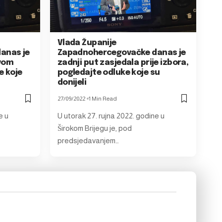
Vlada Županije
anas je
Zapadnohercegovačke danas je
ovom
zadnji put zasjedala prije izbora,
e koje
pogledajte odluke koje su
donijeli
27/09/2022
1 Min Read
e u
U utorak 27. rujna 2022. godine u
Širokom Brijegu je, pod
predsjedavanjem…