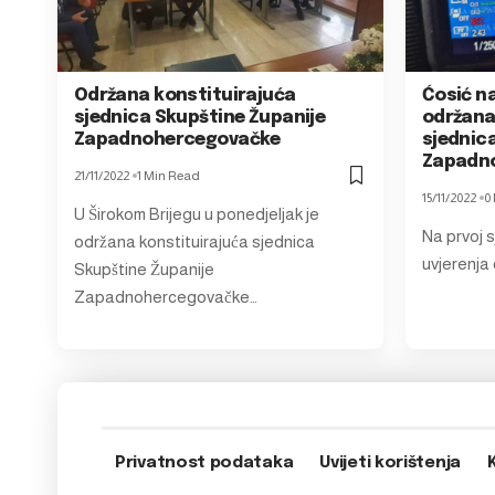
Održana konstituirajuća
Ćosić na
sjednica Skupštine Županije
održana
Zapadnohercegovačke
sjednic
Zapadn
21/11/2022
1 Min Read
15/11/2022
0
U Širokom Brijegu u ponedjeljak je
Na prvoj s
održana konstituirajuća sjednica
uvjerenja
Skupštine Županije
Zapadnohercegovačke…
Privatnost podataka
Uvijeti korištenja