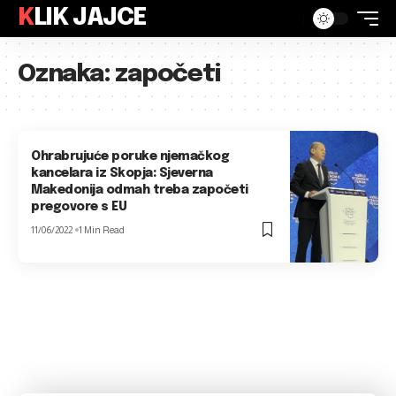
KLIK JAJCE
Oznaka:
započeti
Ohrabrujuće poruke njemačkog
kancelara iz Skopja: Sjeverna
Makedonija odmah treba započeti
pregovore s EU
11/06/2022
1 Min Read