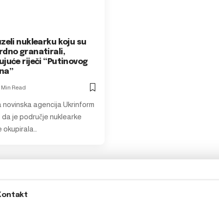
zeli nuklearku koju su
rdno granatirali,
juće riječi “Putinovog
na”
1 Min Read
a novinska agencija Ukrinform
e da je područje nuklearke
 okupirala…
Kontakt