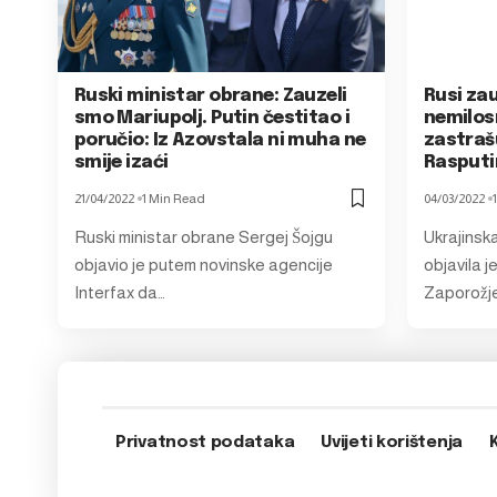
Ruski ministar obrane: Zauzeli
Rusi zau
smo Mariupolj. Putin čestitao i
nemilos
poručio: Iz Azovstala ni muha ne
zastrašu
smije izaći
Rasputi
21/04/2022
1 Min Read
04/03/2022
Ruski ministar obrane Sergej Šojgu
Ukrajinsk
objavio je putem novinske agencije
objavila j
Interfax da…
Zaporožje
Privatnost podataka
Uvijeti korištenja