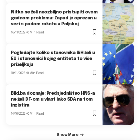
Nitko ne želi neozbiljno pristupiti ovom
gadnom problemu: Zapad je oprezan u
vezi s padom raketa u Poljskoj
16/11/2022
0 Min Read
Pogledajte koliko stanovnika BiH želi u
EU i stanovnici kojeg entiteta to više
priželjkuju
10/11/2022
0 Min Read
Bild.ba doznaje: Predsjedništvo HNS-a
ne želi DF-om u vlast iako SDA na tom
inzistira
14/10/2022
0 Min Read
Show More