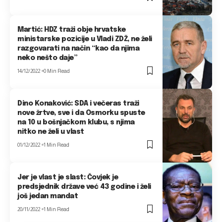
Martić: HDZ traži obje hrvatske
ministarske pozicije u Vladi ZDŽ, ne želi
razgovarati na način “kao da njima
neko nešto daje”
14/12/2022
0 Min Read
Dino Konaković: SDA i večeras traži
nove žrtve, sve i da Osmorku spuste
na 10 u bošnjačkom klubu, s njima
nitko ne želi u vlast
01/12/2022
1 Min Read
Jer je vlast je slast: Čovjek je
predsjednik države već 43 godine i želi
još jedan mandat
20/11/2022
1 Min Read