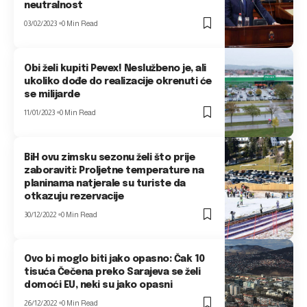
neutralnost
03/02/2023
0 Min Read
Obi želi kupiti Pevex! Neslužbeno je, ali
ukoliko dođe do realizacije okrenuti će
se milijarde
11/01/2023
0 Min Read
BiH ovu zimsku sezonu želi što prije
zaboraviti: Proljetne temperature na
planinama natjerale su turiste da
otkazuju rezervacije
30/12/2022
0 Min Read
Ovo bi moglo biti jako opasno: Čak 10
tisuća Čečena preko Sarajeva se želi
domoći EU, neki su jako opasni
26/12/2022
0 Min Read