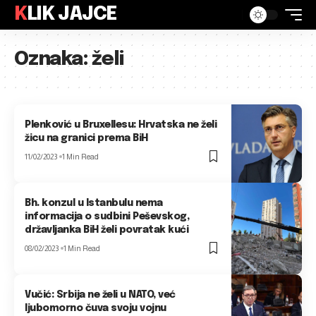
KLIK JAJCE
Oznaka:
želi
Plenković u Bruxellesu: Hrvatska ne želi
žicu na granici prema BiH
11/02/2023
1 Min Read
Bh. konzul u Istanbulu nema
informacija o sudbini Peševskog,
državljanka BiH želi povratak kući
08/02/2023
1 Min Read
Vučić: Srbija ne želi u NATO, već
ljubomorno čuva svoju vojnu