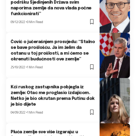
podršku Sjedinjenih Država svim
naporima zemlje da nova vlada počne
funkcionirati”
09/12/2022
0 Min Read
Čović o jučerašnjem prosvjedu: “Stalno
se bave prošlošću. Ja im želim da
ostanu u toj prošlosti, a mi ćemo se
okrenuti budućnosti ove zemlje”
25/10/2022
1 Min Read
Kći ruskog zastupnika pobjegla iz
zemlje: Otac me proglasio izdajicom.
Netko je bio okrutan prema Putinu dok
je bio dijete
04/09/2022
1 Min Read
Pluća zemlje sve više izgaraju: u