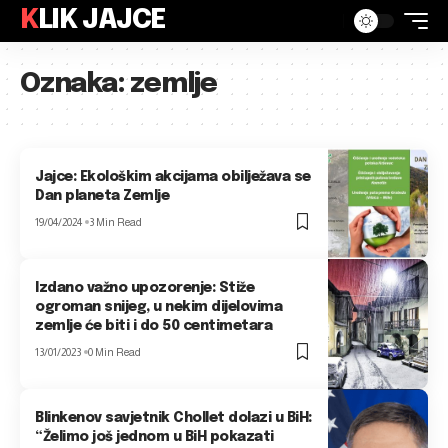
KLIK JAJCE
Oznaka:
zemlje
Jajce: Ekološkim akcijama obilježava se
Dan planeta Zemlje
19/04/2024
3 Min Read
Izdano važno upozorenje: Stiže
ogroman snijeg, u nekim dijelovima
zemlje će biti i do 50 centimetara
13/01/2023
0 Min Read
Blinkenov savjetnik Chollet dolazi u BiH:
“Želimo još jednom u BiH pokazati