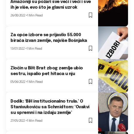
Amazoniji su požari sve veći i veći i sve
ih je više, evo što je glavni uzrok
26/08/2022
1 Min Read
Za opće izbore se prijavilo 55.000
birača izvan zemlje, najviše Bošnjaka
13/07/2022
1 Min Read
Zločin u BiH: Brat zbog zemlje ubio
sestru, ispalio pet hitaca u nju
05/06/2022
1 Min Read
Dodik: ‘BiH institucionalno trula.’ O
Stanivukoviću sa Schmidtom: ‘Ovakvi
su spremni i na izdaju zemlje’
27/05/2022
1 Min Read