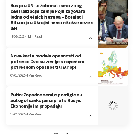
Rusija u UN-u: Zabrinuti smo zbog
centralizacije zemlje koju zagovara
jedna od etničkih grupa – Bošnjaci.
Situacija u Ukrajini nema nikakve veze s
BiH
11/05/2022
1 Min Read
Nove karte modela opasnosti od
potresa: Ovo su zemlje s najvećom
potresnom opasnosti u Europi
01/05/2022
1 Min Read
Putin: Zapadne zemlje postigle su
autogol sankcijama protiv Rusije.
Ekonomije im propadaju
18/04/2022
1 Min Read