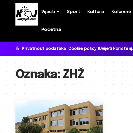
Vijesti
Sport
Kultura
Kolumne
Pocetna
Privatnost podataka
Cookie policy
Uvijeti korištenj
Oznaka:
ZHŽ