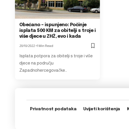
Obećano – ispunjeno: Počinje
isplata 500 KM za obitelji s troje i
više djece u ZHŽ, evo i kada
20/10/2022
1 Min Read
Isplata potpora za obitelji s troje i više
djece na području
Zapadnohercegovačke…
Privatnost podataka
Uvijeti korištenja