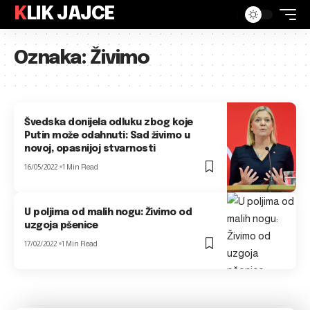
KLIK JAJCE
Oznaka:
Živimo
Švedska donijela odluku zbog koje
Putin može odahnuti: Sad živimo u
novoj, opasnijoj stvarnosti
16/05/2022
1 Min Read
U poljima od malih nogu: Živimo od
uzgoja pšenice
17/02/2022
1 Min Read