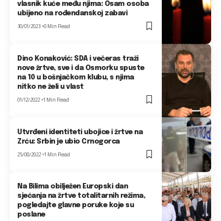
vlasnik kuće među njima: Osam osoba
ubijeno na rođendanskoj zabavi
30/01/2023
0 Min Read
Dino Konaković: SDA i večeras traži
nove žrtve, sve i da Osmorku spuste
na 10 u bošnjačkom klubu, s njima
nitko ne želi u vlast
01/12/2022
1 Min Read
Utvrđeni identiteti ubojice i žrtve na
Zrću: Srbin je ubio Crnogorca
25/08/2022
1 Min Read
Na Bilima obilježen Europski dan
sjećanja na žrtve totalitarnih režima,
pogledajte glavne poruke koje su
poslane