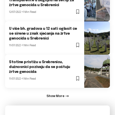
transparente u Bugojnu na šetnji za
žrtve genocida u Srebrenici
12/07/2022
1 Min Read
U više bh. gradova u 12 sati oglasit će
se sirene u znak sjećanja na žrtve
genocida u Srebrenici
11/07/2022
1 Min Read
Stotine pristižu u Srebrenicu,
dužnosnici pozivaju da se poštuju
žrtve genocida
11/07/2022
1 Min Read
Show More