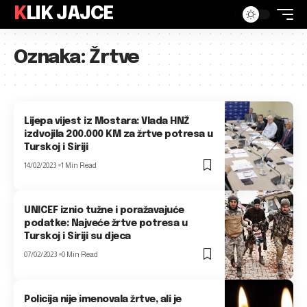
KLIK JAJCE
Oznaka:
Žrtve
Lijepa vijest iz Mostara: Vlada HNŽ
izdvojila 200.000 KM za žrtve potresa u
Turskoj i Siriji
14/02/2023
1 Min Read
UNICEF iznio tužne i poražavajuće
podatke: Najveće žrtve potresa u
Turskoj i Siriji su djeca
07/02/2023
0 Min Read
Policija nije imenovala žrtve, ali je