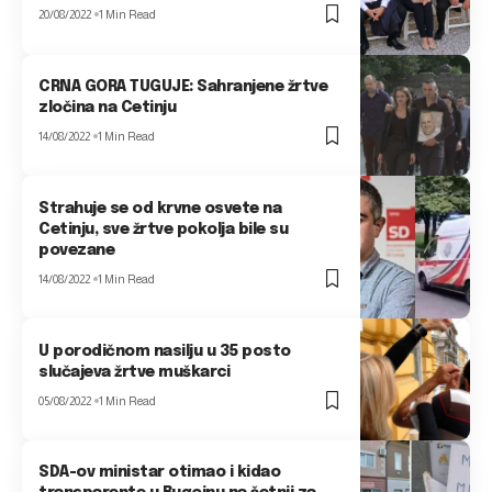
20/08/2022
1 Min Read
CRNA GORA TUGUJE: Sahranjene žrtve
zločina na Cetinju
14/08/2022
1 Min Read
Strahuje se od krvne osvete na
Cetinju, sve žrtve pokolja bile su
povezane
14/08/2022
1 Min Read
U porodičnom nasilju u 35 posto
slučajeva žrtve muškarci
05/08/2022
1 Min Read
SDA-ov ministar otimao i kidao