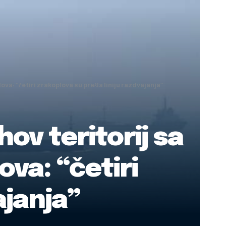
plova: “četiri zrakoplova su prešla liniju razdvajanja”
ihov teritorij sa
ova: “četiri
ajanja”