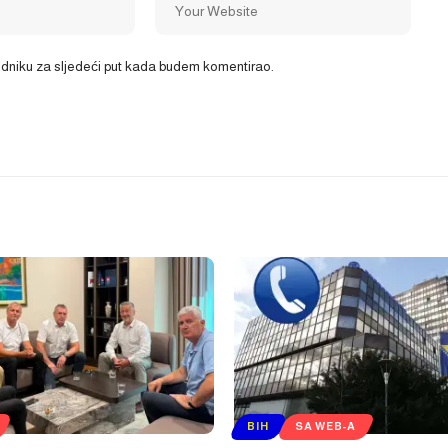
ledniku za sljedeći put kada budem komentirao.
BIH
SA WEB-A