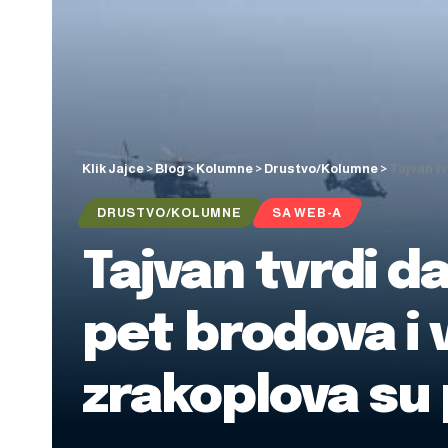
Klik Jajce
>
Blog
>
Kolumne
>
Drustvo/Kolumne
>
Tajvan tv
DRUSTVO/KOLUMNE
SA WEB-A
Tajvan tvrdi da 
pet brodova i v
zrakoplova su p