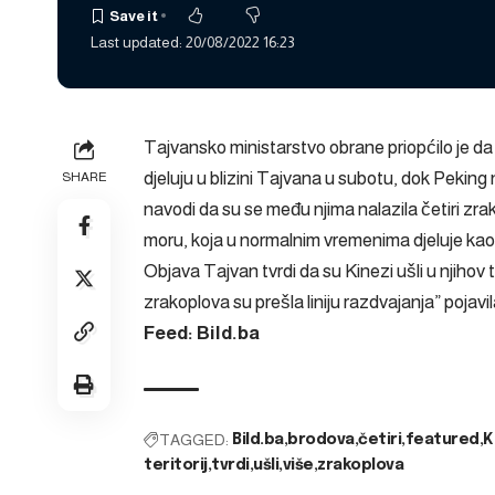
Last updated: 20/08/2022 16:23
Tajvansko ministarstvo obrane priopćilo je da
djeluju u blizini Tajvana u subotu, dok Peking
SHARE
navodi da su se među njima nalazila četiri zra
moru, koja u normalnim vremenima djeluje kao
Objava
Tajvan tvrdi da su Kinezi ušli u njihov t
zrakoplova su prešla liniju razdvajanja”
pojavil
Feed: Bild.ba
TAGGED:
Bild.ba
brodova
četiri
featured
K
teritorij
tvrdi
ušli
više
zrakoplova