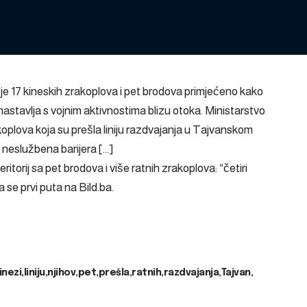
 je 17 kineskih zrakoplova i pet brodova primjećeno kako
 nastavlja s vojnim aktivnostima blizu otoka. Ministarstvo
koplova koja su prešla liniju razdvajanja u Tajvanskom
 neslužbena barijera […]
eritorij sa pet brodova i više ratnih zrakoplova: “četiri
a se prvi puta na
Bild.ba
.
inezi
liniju
njihov
pet
prešla
ratnih
razdvajanja
Tajvan