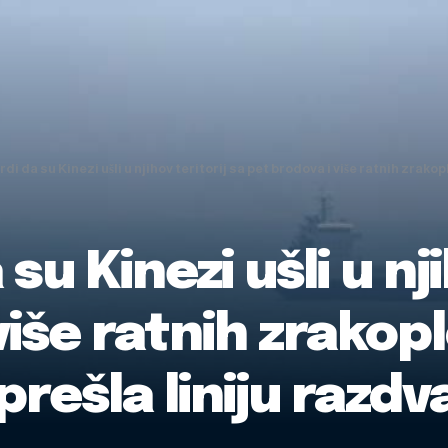
rdi da su Kinezi ušli u njihov teritorij sa pet brodova i više ratnih zrako
su Kinezi ušli u nj
iše ratnih zrakopl
rešla liniju razdv