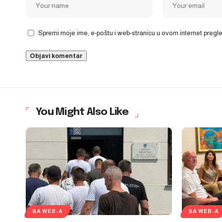
Spremi moje ime, e-poštu i web-stranicu u ovom internet preg
You Might Also Like
SA WEB-A
SA WEB-A