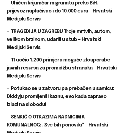
Uhićen krijumčar migranata preko BiH,
prijevoz naplaćivao i do 10.000 eura – Hrvatski
Medijski Servis
TRAGEDIJA U ZAGREBU Troje mrtvih, autom,
velikom brzinom, udarili u stub – Hrvatski
Medijski Servis
TI uočio 1.200 primjera moguće zlouporabe
javnih resursa za promidžbu stranaka – Hrvatski
Medijski Servis
Potukao se u zatvoru pa prebačen u samicu:
Diddyju promijenili kaznu, evo kada zapravo
izlazi na slobodu!
SENKIĆ O OTKAZIMA RADNICIMA
KOMUNALNOG: „Sve bih ponovila“ – Hrvatski