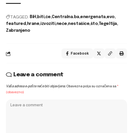
TAGGED:
BiH
biti
će
Centralna.ba
energenata
evo
featured
hrane
izvoziti
neće
nestašice
što
Tegeltija
Zabranjeno
Facebook
Leave a comment
Vaša adresa e-pošte neće biti objavljena.
Obavezna polja su označena sa
*
(obavezno)