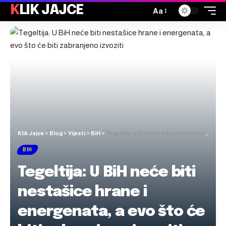
KLIK JAJCE
Aa
Klik Jajce
>
Blog
>
Vijesti
>
BiH
>
Tegeltija: U BiH neće biti nestašice hrane i energenata, a evo što će biti zabranjeno izvoziti
BIH
Tegeltija: U BiH neće biti
nestašice hrane i
energenata, a evo što će