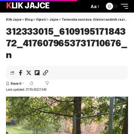
KLIK JAJCE
Aa
Klik Jajce
>
Blog
>
Vijesti
>
Jajce
>
Terenska nastava: Učenici sedmih razreda posjetili jezero Balkana
312333015_6109195171843
72_4176079653731710676_
n
Last updated: 27/10/2022 13:48