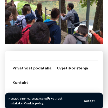
Privatnost podataka
Uvijeti korištenja
Kontakt
Koristeći stranicu, pristajete na
Privatnost
Accept
podataka
i
Cookie policy
.