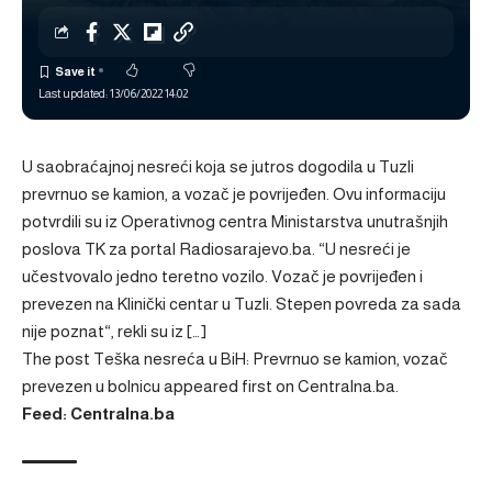
Last updated: 13/06/2022 14:02
U saobraćajnoj nesreći koja se jutros dogodila u Tuzli
prevrnuo se kamion, a vozač je povrijeđen. Ovu informaciju
potvrdili su iz Operativnog centra Ministarstva unutrašnjih
poslova TK za portal Radiosarajevo.ba. “U nesreći je
učestvovalo jedno teretno vozilo. Vozač je povrijeđen i
prevezen na Klinički centar u Tuzli. Stepen povreda za sada
nije poznat“, rekli su iz […]
The post
Teška nesreća u BiH: Prevrnuo se kamion, vozač
prevezen u bolnicu
appeared first on
Centralna.ba
.
Feed: Centralna.ba