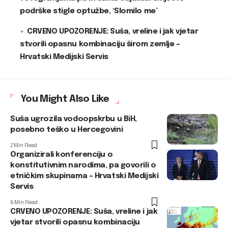
podrške stigle optužbe, ‘Slomilo me’
CRVENO UPOZORENJE: Suša, vreline i jak vjetar
stvorili opasnu kombinaciju širom zemlje –
Hrvatski Medijski Servis
You Might Also Like
Suša ugrozila vodoopskrbu u BiH,
posebno teško u Hercegovini
2 Min Read
Organizirali konferenciju o
konstitutivnim narodima, pa govorili o
etničkim skupinama – Hrvatski Medijski
Servis
6 Min Read
CRVENO UPOZORENJE: Suša, vreline i jak
vjetar stvorili opasnu kombinaciju