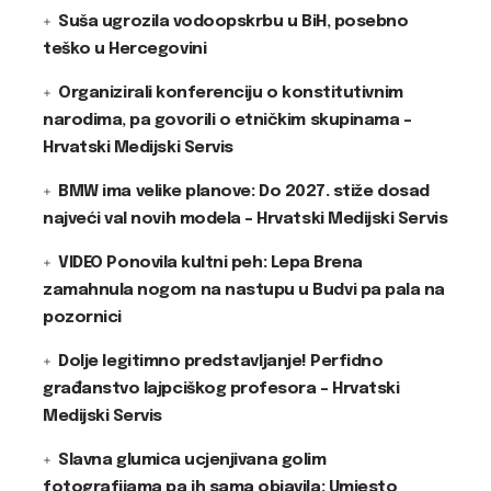
Suša ugrozila vodoopskrbu u BiH, posebno
teško u Hercegovini
Organizirali konferenciju o konstitutivnim
narodima, pa govorili o etničkim skupinama –
Hrvatski Medijski Servis
BMW ima velike planove: Do 2027. stiže dosad
najveći val novih modela – Hrvatski Medijski Servis
VIDEO Ponovila kultni peh: Lepa Brena
zamahnula nogom na nastupu u Budvi pa pala na
pozornici
Dolje legitimno predstavljanje! Perfidno
građanstvo lajpciškog profesora – Hrvatski
Medijski Servis
Slavna glumica ucjenjivana golim
fotografijama pa ih sama objavila: Umjesto