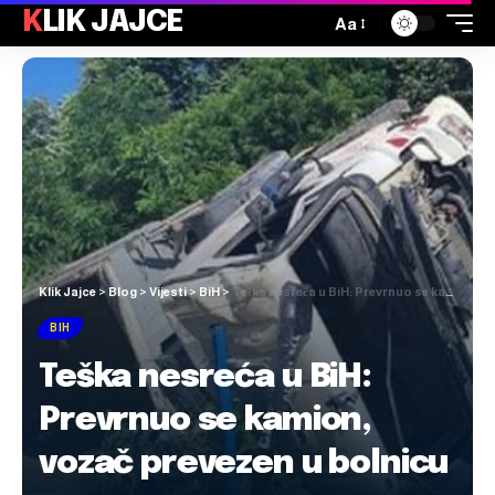
KLIK JAJCE
Aa
Klik Jajce
>
Blog
>
Vijesti
>
BiH
>
Teška nesreća u BiH: Prevrnuo se kamion, vozač prevezen u bolnicu
BIH
Teška nesreća u BiH:
Prevrnuo se kamion,
vozač prevezen u bolnicu