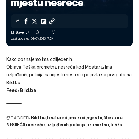
mjestu nesreće
Last updated: 09/01/2023 17:09
Kako doznajemo ima ozlijeđenih.
Objava
Teška prometna nesreća kod Mostara: Ima
ozljeđenih, policija na mjestu nesreće
pojavila se prvi puta na
Bild.ba
.
Feed: Bild.ba
TAGGED:
Bild.ba
featured
ima
kod
mjestu
Mostara
NESREĆA
nesreće
ozljeđenih
policija
prometna
Teška