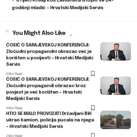
U rijeci Krivaji kod Zavidovića utopio se 24-
godišnji mladić – Hrvatski Medijski Servis
You Might Also Like
ĆOSIĆ O SARAJEVSKOJ KONFERENCIJI:
Zloćudni propagandni obrazac već je
korišten u povijesti – Hrvatski Medijski
Servis
4 Min Read
ĆOSIĆ O SARAJEVSKOJ KONFERENCIJI:
Zloćudni propagandi obrazac kroz
povjest je već korišten – Hrvatski
Medijski Servis
4 Min Read
HTIO SE MALO PROVOZATI Državljani BiH
ukrao kamion, policija pucala na njega
– Hrvatski Medijski Servis
2 Min Read