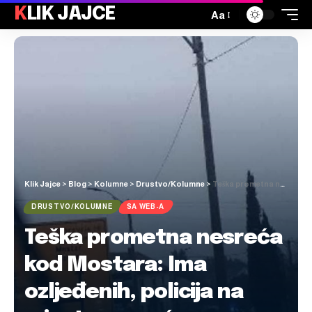
KLIK JAJCE
Aa
Klik Jajce
>
Blog
>
Kolumne
>
Drustvo/Kolumne
>
Teška prometna nesreća kod Mostara: Ima ozljeđenih, policija na mjestu nesreće
DRUSTVO/KOLUMNE
SA WEB-A
Teška prometna nesreća
kod Mostara: Ima
ozljeđenih, policija na