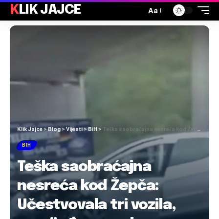
KLIK JAJCE
Aa
Klik Jajce
>
Blog
>
Vijesti
>
BiH
>
Teška saobraćajna nesreća kod Žepča: Učestvovala tri vozila, povrijeđeno sedam osoba
BIH
Teška saobraćajna
nesreća kod Žepča:
Učestvovala tri vozila,