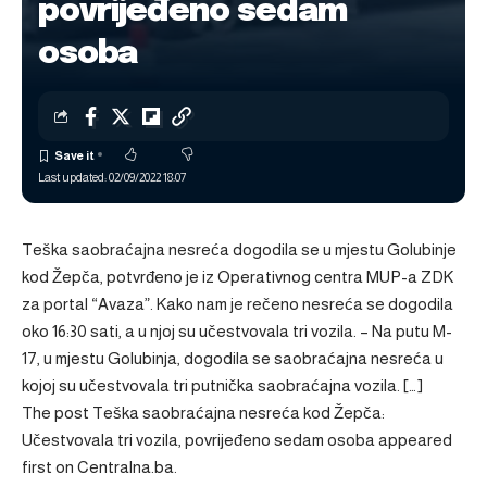
povrijeđeno sedam
osoba
Last updated: 02/09/2022 18:07
Teška saobraćajna nesreća dogodila se u mjestu Golubinje
kod Žepča, potvrđeno je iz Operativnog centra MUP-a ZDK
za portal “Avaza”. Kako nam je rečeno nesreća se dogodila
oko 16:30 sati, a u njoj su učestvovala tri vozila. – Na putu M-
17, u mjestu Golubinja, dogodila se saobraćajna nesreća u
kojoj su učestvovala tri putnička saobraćajna vozila. […]
The post
Teška saobraćajna nesreća kod Žepča:
Učestvovala tri vozila, povrijeđeno sedam osoba
appeared
first on
Centralna.ba
.