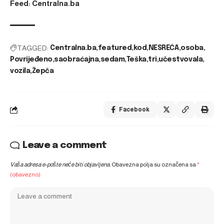
Feed: Centralna.ba
TAGGED:
Centralna.ba
featured
kod
NESREĆA
osoba
Povrijeđeno
saobraćajna
sedam
Teška
tri
učestvovala
vozila
Žepča
Facebook
Leave a comment
Vaša adresa e-pošte neće biti objavljena.
Obavezna polja su označena sa
*
(obavezno)