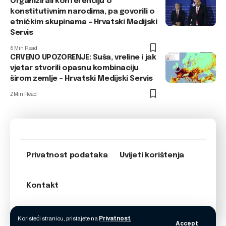
Organizirali konferenciju o
konstitutivnim narodima, pa govorili o
etničkim skupinama – Hrvatski Medijski
Servis
6 Min Read
CRVENO UPOZORENJE: Suša, vreline i jak
vjetar stvorili opasnu kombinaciju
širom zemlje – Hrvatski Medijski Servis
2 Min Read
Privatnost podataka
Uvijeti korištenja
Kontakt
Koristeći stranicu, pristajete na
Privatnost
Accept