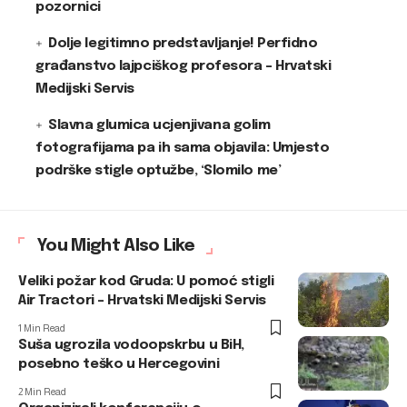
pozornici
Dolje legitimno predstavljanje! Perfidno
građanstvo lajpciškog profesora – Hrvatski
Medijski Servis
Slavna glumica ucjenjivana golim
fotografijama pa ih sama objavila: Umjesto
podrške stigle optužbe, ‘Slomilo me’
You Might Also Like
Veliki požar kod Gruda: U pomoć stigli
Air Tractori – Hrvatski Medijski Servis
1 Min Read
Suša ugrozila vodoopskrbu u BiH,
posebno teško u Hercegovini
2 Min Read