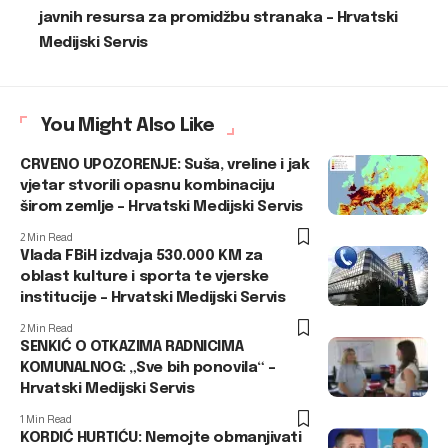
javnih resursa za promidžbu stranaka – Hrvatski
Medijski Servis
You Might Also Like
CRVENO UPOZORENJE: Suša, vreline i jak
vjetar stvorili opasnu kombinaciju
širom zemlje – Hrvatski Medijski Servis
2 Min Read
Vlada FBiH izdvaja 530.000 KM za
oblast kulture i sporta te vjerske
institucije – Hrvatski Medijski Servis
2 Min Read
SENKIĆ O OTKAZIMA RADNICIMA
KOMUNALNOG: „Sve bih ponovila“ –
Hrvatski Medijski Servis
1 Min Read
KORDIĆ HURTIĆU: Nemojte obmanjivati