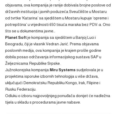
objavama, ova kompanija je ranije dobivala brojne poslove od
državnih institucija i javnih poduzeća.Sveučilište u Mostaru
od tvrtke ‘Katarina’ sa sjedištem u Mostaru kupuje ‘opreme i
potrepština’ u vrijednosti 650 tisuća maraka bez PDV-a. Ono
što se u dokumentima javne…
Planet Soft
je kompanija sa sjedištem u Banjoj Luci i
Beogradu, čiji je vlasnik Vedran Jarić. Prema objavama
poslovnih medija, ova kompanija je krajem prošle godine
dobila posao održavanja informacijskog sustava SAP u
Željeznicama Republike Srpske.
Južnokorejska kompanija
Miru Systems
sudjelovala je u
projektima isporuke izbornih tehnologija u više država,
uključujući Demokratsku Republiku Kongo, Irak, Filipine i
Rusku Federaciju.
Odluku o izboru najpovoljnijeg ponuđača donijet će nadležna
tijela u skladu s procedurama javne nabave.