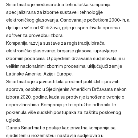
Smartmatic je međunarodna tehnološka kompanija
specijalizirana za izborne sustave i tehnologije
elektroničkog glasovanja. Osnovana je početkom 2000-ih, a
djeluje u više od 30 država, gdje je isporučivala opremu i
softver za provedbu izbora.
Kompanija razvija sustave za registraciju birača,
elektroničko glasovanje, brojanje glasova i upravljanje
izbornim podacima. U pojedinim državama sudjelovala je u
velikim nacionalnim izbornim procesima, uključujući zemlje
Latinske Amerike, Azije i Europe.
Smartmatic je u javnosti bila predmet političkih i pravnih
sporova, osobito u Sjedinjenim Američkim Državama nakon
izbora 2020. godine, kada su protiv nje iznošene tvrdnje o
nepravilnostima. Kompanija je te optužbe odbacila te
pokrenula više sudskih postupaka za zaštitu poslovnog
ugleda.
Danas Smartmatic posluje kao privatna kompanija sa
sjedištem u inozemstvu i nastavlja sudjelovati u