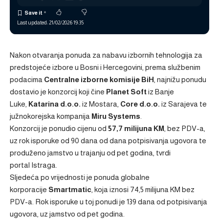
Last updated: 21/02/2026 19:35
Nakon otvaranja ponuda za nabavu izbornih tehnologija za
predstojeće izbore u Bosni i Hercegovini, prema službenim
podacima
Centralne izborne komisije BiH
, najnižu ponudu
dostavio je konzorcij koji čine
Planet Soft
iz Banje
Luke,
Katarina d.o.o.
iz Mostara,
Core d.o.o.
iz Sarajeva te
južnokorejska kompanija
Miru Systems
.
Konzorcij je ponudio cijenu od
57,7 milijuna KM
, bez PDV-a,
uz rok isporuke od 90 dana od dana potpisivanja ugovora te
produženo jamstvo u trajanju od pet godina, tvrdi
portal Istraga.
Sljedeća po vrijednosti je ponuda globalne
korporacije
Smartmatic
, koja iznosi 74,5 milijuna KM bez
PDV-a. Rok isporuke u toj ponudi je 139 dana od potpisivanja
ugovora, uz jamstvo od pet godina.