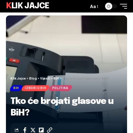
KLIK JAJCE
Aa
Klik Jajce
>
Blog
>
Vijesti
>
BiH
>
Tko će brojati glasove u BiH?
BIH
IZBORI U BIH
POLITIKA
Tko će brojati glasove u
BiH?