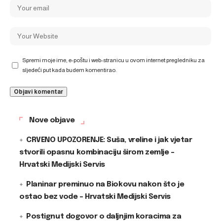
Spremi moje ime, e-poštu i web-stranicu u ovom internet pregledniku za
sljedeći put kada budem komentirao.
Nove objave
CRVENO UPOZORENJE: Suša, vreline i jak vjetar
stvorili opasnu kombinaciju širom zemlje –
Hrvatski Medijski Servis
Planinar preminuo na Biokovu nakon što je
ostao bez vode – Hrvatski Medijski Servis
Postignut dogovor o daljnjim koracima za