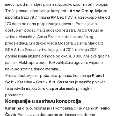
međunarodnim natječajima za isporuku izbornih tehnologija.
Treću ponudu dostavila je kompanija
Artco Group
, koja za
isporuku traži 79,7 milijuna KM bez PDV-a, uz rok isporuke od
170 dana od dana potpisivanja ugovora. Prema javno
dostupnim podacima iz sudskog registra, Artco Group je
tvrtka u vlasništvu Anisa Škame, zeta nekadašnjeg
predsjednika Gradskog vijeća Mostara Salema Marića iz
SDA.Artco Group, tvrtka koja je od 2019. do kraja 2021.
godine imala ukupne prihode od oko 300.000 KM, ove godine
samo s Elektroprivredom BiH zaključuje ugovore vrijedne
nekoliko stotina tisuća maraka.…
Prema dostavljenim podacima, ponuda konzorcija
Planet
Soft
– Katarina – Core –
Miru Systems
je najniža po cijeni
te predviđa
najkraći rok isporuke
među pristiglim
ponudama.
Kompanije u sastavu konzorcija
Katarina d.o.o.
Mostar je IT kompanija čiji je vlasnik
Milenko
Čović
. Prema javno dostupnim podacima i medijskim