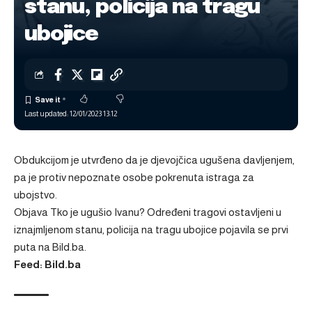
stanu, policija na tragu
ubojice
Last updated: 12/01/2023 13:12
Obdukcijom je utvrđeno da je djevojčica ugušena davljenjem,
pa je protiv nepoznate osobe pokrenuta istraga za
ubojstvo.
Objava
Tko je ugušio Ivanu? Određeni tragovi ostavljeni u
iznajmljenom stanu, policija na tragu ubojice
pojavila se prvi
puta na
Bild.ba
.
Feed: Bild.ba