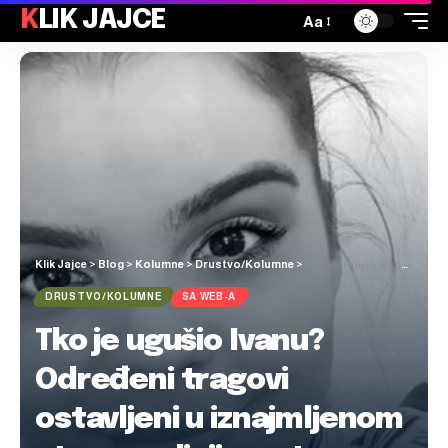
KLIK JAJCE
Aa
Klik Jajce
>
Blog
>
Kolumne
>
Drustvo/Kolumne
>
Tko je ugušio Ivanu? Određeni tragovi ostavljeni u iznajmljenom stanu, policija na tragu ubojice
DRUSTVO/KOLUMNE
SA WEB-A
Tko je ugušio Ivanu?
Određeni tragovi
ostavljeni u iznajmljenom