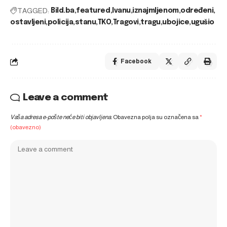
TAGGED:
Bild.ba
featured
Ivanu
iznajmljenom
određeni
ostavljeni
policija
stanu
TKO
Tragovi
tragu
ubojice
ugušio
Facebook
Leave a comment
Vaša adresa e-pošte neće biti objavljena.
Obavezna polja su označena sa
*
(obavezno)