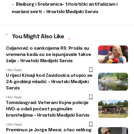
Bleiburg i Srebrenica- titoistički antifašizam i
marševi smrti – Hrvatski Medijski Servis
You Might Also Like
Cvijanović o sankcijama RS: Prošla su
vremena kada su se ispunjavale takve
želje – Hrvatski Medijski Servis
1 Min Read
U rijeci Krivaji kod Zavidovića utopio se
24-godišnji mladić – Hrvatski Medijski
Servis
1 Min Read
Tomislavgrad: Veterani Vojne policije
HVO-a odali počast poginulim
braniteljima – Hrvatski Medijski Servis
2 Min Read
Preminuo je Jorge Messi, otac velikog