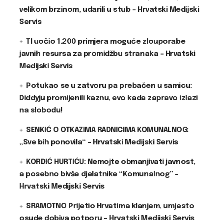
velikom brzinom, udarili u stub – Hrvatski Medijski
Servis
TI uočio 1.200 primjera moguće zlouporabe
javnih resursa za promidžbu stranaka – Hrvatski
Medijski Servis
Potukao se u zatvoru pa prebačen u samicu:
Diddyju promijenili kaznu, evo kada zapravo izlazi
na slobodu!
SENKIĆ O OTKAZIMA RADNICIMA KOMUNALNOG:
„Sve bih ponovila“ – Hrvatski Medijski Servis
KORDIĆ HURTIĆU: Nemojte obmanjivati javnost,
a posebno bivše djelatnike “Komunalnog” –
Hrvatski Medijski Servis
SRAMOTNO Prijetio Hrvatima klanjem, umjesto
osude dobiva potporu – Hrvatski Medijski Servis