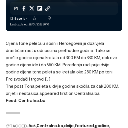
Last updated: 29/04/2022 20:10
Cijena tone peleta u Bosni i Hercegovini je doživjela
drastičan rast u odnosu na prethodne godine. Tako se
prošle godine cijena kretala od 300 KM do 330 KM, dok ove
godine cijena ide i do 560 KM. Poređenja radi prije dvije
godine cijena tone peleta se kretala oko 280 KM po toni.
Proizvođači i trgovci […]
The post
Tona peleta u dvije godine skočila za čak 200 KM,
prijeti i nestašica
appeared first on
Centralna.ba
.
Feed: Centralna.ba
TAGGED:
čak
Centralna.ba
dvije
featured
godine