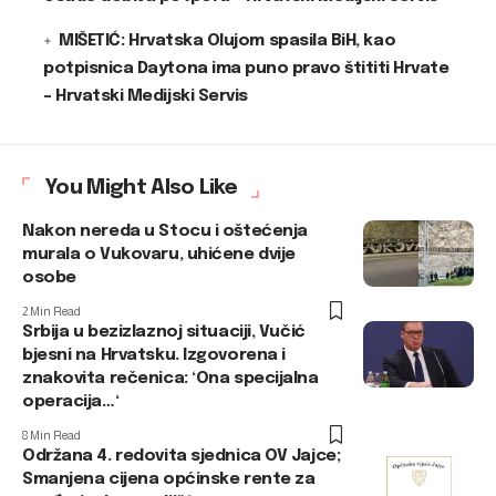
MIŠETIĆ: Hrvatska Olujom spasila BiH, kao
potpisnica Daytona ima puno pravo štititi Hrvate
– Hrvatski Medijski Servis
You Might Also Like
Nakon nereda u Stocu i oštećenja
murala o Vukovaru, uhićene dvije
osobe
2 Min Read
Srbija u bezizlaznoj situaciji, Vučić
bjesni na Hrvatsku. Izgovorena i
znakovita rečenica: ‘Ona specijalna
operacija…‘
8 Min Read
Održana 4. redovita sjednica OV Jajce;
Smanjena cijena općinske rente za