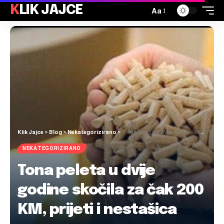
KLIK JAJCE
Aa
Klik Jajce
>
Blog
>
Nekategorizirano
>
Tona peleta u dvije godine skočila za čak 200 KM, prijeti i nestašica
NEKATEGORIZIRANO
Tona peleta u dvije
godine skočila za čak 200
KM, prijeti i nestašica