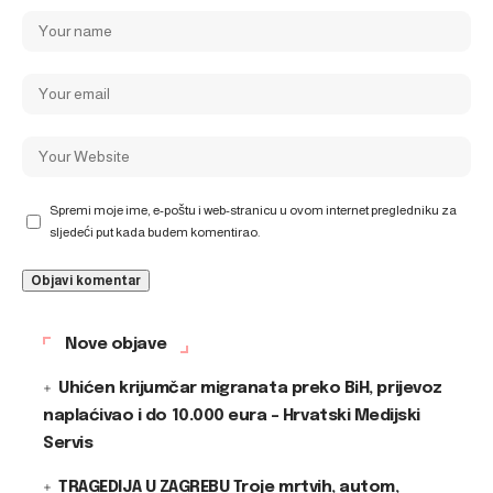
Spremi moje ime, e-poštu i web-stranicu u ovom internet pregledniku za
sljedeći put kada budem komentirao.
Nove objave
Uhićen krijumčar migranata preko BiH, prijevoz
naplaćivao i do 10.000 eura – Hrvatski Medijski
Servis
TRAGEDIJA U ZAGREBU Troje mrtvih, autom,