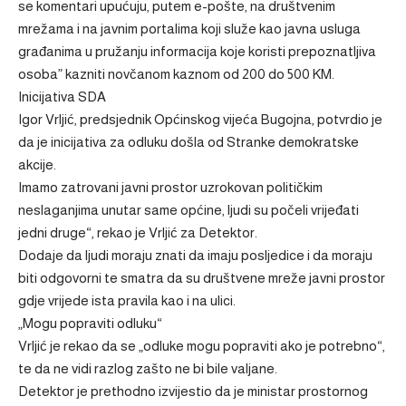
se komentari upućuju, putem e-pošte, na društvenim
mrežama i na javnim portalima koji služe kao javna usluga
građanima u pružanju informacija koje koristi prepoznatljiva
osoba” kazniti novčanom kaznom od 200 do 500 KM.
Inicijativa SDA
Igor Vrljić, predsjednik Općinskog vijeća Bugojna, potvrdio je
da je inicijativa za odluku došla od Stranke demokratske
akcije.
Imamo zatrovani javni prostor uzrokovan političkim
neslaganjima unutar same općine, ljudi su počeli vrijeđati
jedni druge“, rekao je Vrljić za Detektor.
Dodaje da ljudi moraju znati da imaju posljedice i da moraju
biti odgovorni te smatra da su društvene mreže javni prostor
gdje vrijede ista pravila kao i na ulici.
„Mogu popraviti odluku“
Vrljić je rekao da se „odluke mogu popraviti ako je potrebno“,
te da ne vidi razlog zašto ne bi bile valjane.
Detektor je prethodno izvijestio da je ministar prostornog