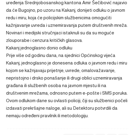
uređenja Srednjobosanskog kantona Amir Šečibović najavio
da će Bugojno, po uzoru na Kakanj, donijeti odluku o javnom
redu i miru, koja će policijskim službenicima omogućiti
kažnjavanje uvreda i uznemiravanja putem društvenih mreža.
Novinari i medijski stručnjaci istaknuli su da su moguće
zlouporabe i cenzura kritičkih glasova.
Kakanj jednoglasno donio odluku
Prije više od godinu dana, na sjednici Općinskog vijeća
Kakanj, jednoglasno je donesena odluka o javnom redu i miru
kojom se kažnjavaju prijetnje, uvrede, omalovažavanje,
nepristojno i drsko ponašanje ili drugi oblici uznemiravanja
građana ili službenih osoba na javnom mjestu ili na
društvenim mrežama, odnosno putem e-pošte i SMS poruka.
Ovom odlukom dane su ovlasti policiji, čiji su službenici počeli
izdavati prekršajne naloge, ali su Detektoru potvrdili da
nemaju određeni pravilnik ili metodologiju.