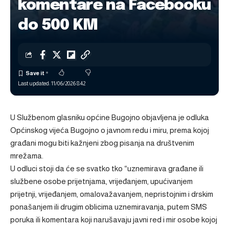
komentare na Facebooku
do 500 KM
Last updated: 11/06/2026 8:42
U Službenom glasniku općine Bugojno objavljena je odluka
Općinskog vijeća Bugojno o javnom redu i miru, prema kojoj
građani mogu biti kažnjeni zbog pisanja na društvenim
mrežama.
U odluci stoji da će se svatko tko “uznemirava građane ili
službene osobe prijetnjama, vrijeđanjem, upućivanjem
prijetnji, vrijeđanjem, omalovažavanjem, nepristojnim i drskim
ponašanjem ili drugim oblicima uznemiravanja, putem SMS
poruka ili komentara koji narušavaju javni red i mir osobe kojoj