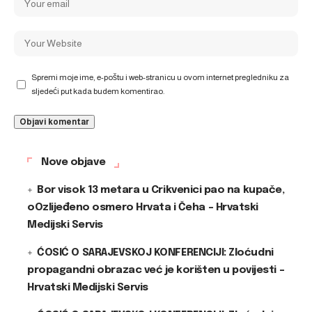
Spremi moje ime, e-poštu i web-stranicu u ovom internet pregledniku za
sljedeći put kada budem komentirao.
Nove objave
Bor visok 13 metara u Crikvenici pao na kupače,
oOzlijeđeno osmero Hrvata i Čeha – Hrvatski
Medijski Servis
ĆOSIĆ O SARAJEVSKOJ KONFERENCIJI: Zloćudni
propagandni obrazac već je korišten u povijesti –
Hrvatski Medijski Servis