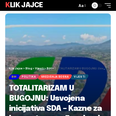
KLIK JAJCE
Aa
Klik Jajce
>
Blog
>
Vijesti
>
BiH
>
TOTALITARIZAM U BUGOJNU: Usvojena inicijativa SDA – Kazne za komentare na Facebooku do 500 KM
BIH
POLITIKA
SREDIŠNJA BOSNA
VIJESTI
TOTALITARIZAM U
BUGOJNU: Usvojena
inicijativa SDA – Kazne za