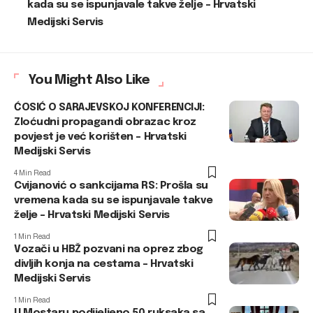
kada su se ispunjavale takve želje – Hrvatski
Medijski Servis
You Might Also Like
ĆOSIĆ O SARAJEVSKOJ KONFERENCIJI:
Zloćudni propagandi obrazac kroz
povjest je već korišten – Hrvatski
Medijski Servis
4 Min Read
Cvijanović o sankcijama RS: Prošla su
vremena kada su se ispunjavale takve
želje – Hrvatski Medijski Servis
1 Min Read
Vozači u HBŽ pozvani na oprez zbog
divljih konja na cestama – Hrvatski
Medijski Servis
1 Min Read