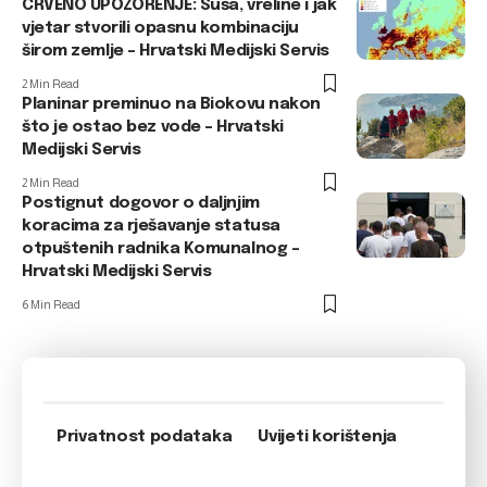
CRVENO UPOZORENJE: Suša, vreline i jak
vjetar stvorili opasnu kombinaciju
širom zemlje – Hrvatski Medijski Servis
2 Min Read
Planinar preminuo na Biokovu nakon
što je ostao bez vode – Hrvatski
Medijski Servis
2 Min Read
Postignut dogovor o daljnjim
koracima za rješavanje statusa
otpuštenih radnika Komunalnog –
Hrvatski Medijski Servis
6 Min Read
Privatnost podataka
Uvijeti korištenja