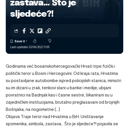
zastava… Što je
sljedeće?!
Last updated: 02/06/2022 11:09
Godinama već bosanskohercegovački Hrvati trpe fizički i
politički teror u Bosni i Hercegovini. Od kraja rata, Hrvatima
su postavljane autobombe ispred policijskih stanica, ministri
su im dizani u zrak, tenkovi slani u banke i medije, ubijani
povratnici na Badnjak kao i časne sestre, šikanirani su u
zajedničkim institucijama, brutalno preglasavani od brojnijih
Bošnjaka, na nogometne […]
Objava
Traje teror nad Hrvatima u BiH: Uništavanje
spomenika, simbola, zastava… Što je sljedeće?!
pojavila se