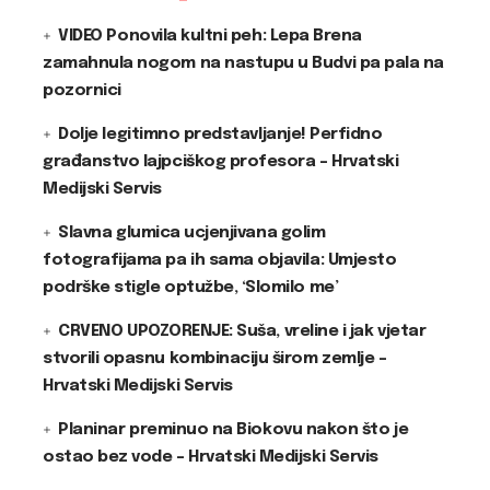
VIDEO Ponovila kultni peh: Lepa Brena
zamahnula nogom na nastupu u Budvi pa pala na
pozornici
Dolje legitimno predstavljanje! Perfidno
građanstvo lajpciškog profesora – Hrvatski
Medijski Servis
Slavna glumica ucjenjivana golim
fotografijama pa ih sama objavila: Umjesto
podrške stigle optužbe, ‘Slomilo me’
CRVENO UPOZORENJE: Suša, vreline i jak vjetar
stvorili opasnu kombinaciju širom zemlje –
Hrvatski Medijski Servis
Planinar preminuo na Biokovu nakon što je
ostao bez vode – Hrvatski Medijski Servis