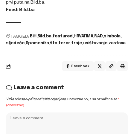
prvi puta na
Bild.ba
.
Feed: Bild.ba
TAGGED:
BiH
Bild.ba
featured
HRVATIMA
NAD
simbola
sljedeće
Spomenika
što
teror
traje
uništavanje
zastava
Facebook
Leave a comment
Vaša adresa e-pošte neće biti objavljena.
Obavezna polja su označena sa
*
(obavezno)