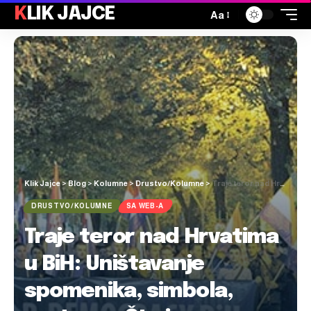
KLIK JAJCE
Aa
Klik Jajce
>
Blog
>
Kolumne
>
Drustvo/Kolumne
>
Traje teror nad Hrvatima u BiH: Uništavanje spomenika, simbola, zastava… Što je sljedeće?!
DRUSTVO/KOLUMNE
SA WEB-A
Traje teror nad Hrvatima
u BiH: Uništavanje
spomenika, simbola,