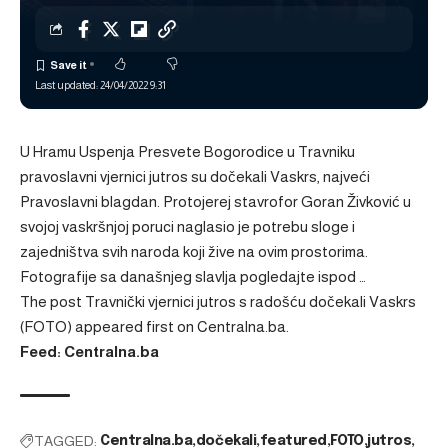
Last updated: 24/04/2022 9:31
U Hramu Uspenja Presvete Bogorodice u Travniku
pravoslavni vjernici jutros su dočekali Vaskrs, najveći
Pravoslavni blagdan. Protojerej stavrofor Goran Živković u
svojoj vaskršnjoj poruci naglasio je potrebu sloge i
zajedništva svih naroda koji žive na ovim prostorima.
Fotografije sa današnjeg slavlja pogledajte ispod …
The post
Travnički vjernici jutros s radošću dočekali Vaskrs
(FOTO)
appeared first on
Centralna.ba
.
Feed: Centralna.ba
TAGGED:
Centralna.ba
dočekali
featured
FOTO
jutros