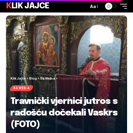
KLIK JAJCE
Aa
Klik Jajce
>
Blog
>
Sa Web-a
>
Travnički vjernici jutros s radošću dočekali Vaskrs (FOTO)
SA WEB-A
Travnički vjernici jutros s
radošću dočekali Vaskrs
(FOTO)