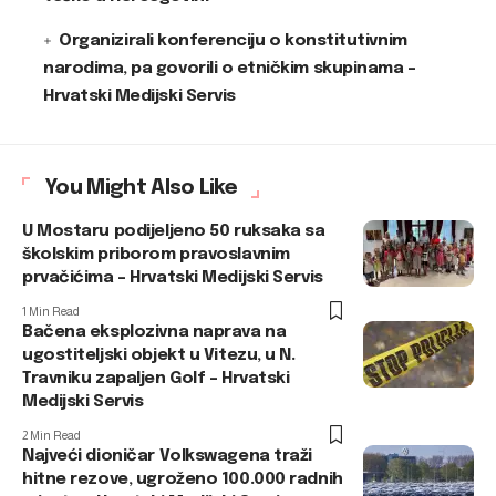
Organizirali konferenciju o konstitutivnim
narodima, pa govorili o etničkim skupinama –
Hrvatski Medijski Servis
You Might Also Like
U Mostaru podijeljeno 50 ruksaka sa
školskim priborom pravoslavnim
prvačićima – Hrvatski Medijski Servis
1 Min Read
Bačena eksplozivna naprava na
ugostiteljski objekt u Vitezu, u N.
Travniku zapaljen Golf – Hrvatski
Medijski Servis
2 Min Read
Najveći dioničar Volkswagena traži
hitne rezove, ugroženo 100.000 radnih