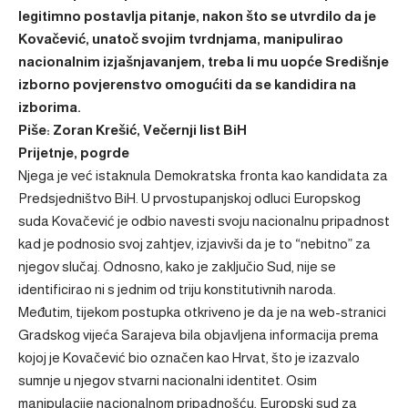
legitimno postavlja pitanje, nakon što se utvrdilo da je
Kovačević, unatoč svojim tvrdnjama, manipulirao
nacionalnim izjašnjavanjem, treba li mu uopće Središnje
izborno povjerenstvo omogućiti da se kandidira na
izborima.
Piše: Zoran Krešić,
Večernji list BiH
Prijetnje, pogrde
Njega je već istaknula Demokratska fronta kao kandidata za
Predsjedništvo BiH. U prvostupanjskoj odluci Europskog
suda Kovačević je odbio navesti svoju nacionalnu pripadnost
kad je podnosio svoj zahtjev, izjavivši da je to “nebitno” za
njegov slučaj. Odnosno, kako je zaključio Sud, nije se
identificirao ni s jednim od triju konstitutivnih naroda.
Međutim, tijekom postupka otkriveno je da je na web-stranici
Gradskog vijeća Sarajeva bila objavljena informacija prema
kojoj je Kovačević bio označen kao Hrvat, što je izazvalo
sumnje u njegov stvarni nacionalni identitet. Osim
manipulacije nacionalnom pripadnošću, Europski sud za