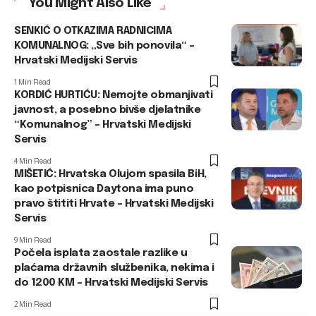
You Might Also Like
SENKIĆ O OTKAZIMA RADNICIMA
KOMUNALNOG: „Sve bih ponovila“ –
Hrvatski Medijski Servis
1 Min Read
KORDIĆ HURTIĆU: Nemojte obmanjivati
javnost, a posebno bivše djelatnike
“Komunalnog” – Hrvatski Medijski
Servis
4 Min Read
MIŠETIĆ: Hrvatska Olujom spasila BiH,
kao potpisnica Daytona ima puno
pravo štititi Hrvate – Hrvatski Medijski
Servis
9 Min Read
Počela isplata zaostale razlike u
plaćama državnih službenika, nekima i
do 1200 KM – Hrvatski Medijski Servis
2 Min Read