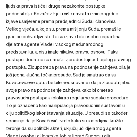
ljudska prava ističe i druge nezakonite postupke
podnositelja. Kovačević je u više navrata iznio pogrdne
izjave usmjerene prema predsjednici Suda i članovima
Velikog vijeća, a koje su, prema mišljenju Suda, premašile
granice prihvatljivosti. Te su izjave bile osobni napadi na
djelatne agente Vlade i visokog međunarodnog
predstavnika, a nisu imale nikakvu pravnu osnovu. Takvi
postupci dodatno su narušili vjerodostojnost cijelog pravnog
postupka. Zloupotreba prava na podnošenje zahtjeva bila je
još jedna ključna točka presude. Sud je smatrao da su
Kovačevićeve optužbe bile neosnovane i da je zloupotrijebio
svoje pravo na podnošenje zahtjeva kako bi ometao
pravosudni postupak i blokirao regularne sudske procedure.
To je označeno kao manipulacija pravosudnim sustavom u
cilju političkog iskorištavanja situacije. U presudi se također
spominje da je Kovačević tvrdio kako su u medijima kružile
tvrdnje da su politički akteri, uključujući djelatnog agenta
Vlade i osobe iz Hrvatske, lobirali pred Sudom u cilju