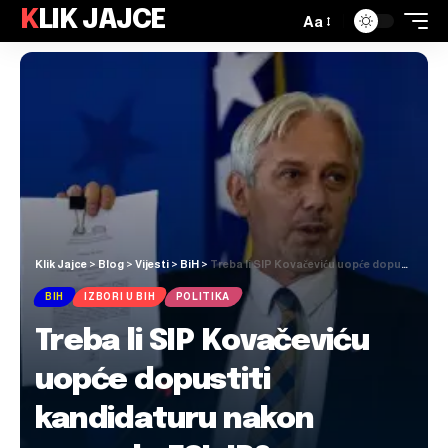
KLIK JAJCE
Aa
Klik Jajce
>
Blog
>
Vijesti
>
BiH
>
Treba li SIP Kovačeviću uopće dopustiti kandidaturu nakon presude ESLJP?
BIH
IZBORI U BIH
POLITIKA
Treba li SIP Kovačeviću
uopće dopustiti
kandidaturu nakon