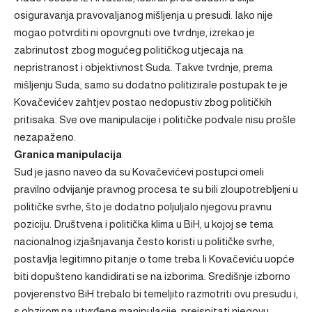
osiguravanja pravovaljanog mišljenja u presudi. Iako nije
mogao potvrditi ni opovrgnuti ove tvrdnje, izrekao je
zabrinutost zbog mogućeg političkog utjecaja na
nepristranost i objektivnost Suda. Takve tvrdnje, prema
mišljenju Suda, samo su dodatno politizirale postupak te je
Kovačevićev zahtjev postao nedopustiv zbog političkih
pritisaka. Sve ove manipulacije i političke podvale nisu prošle
nezapaženo.
Granica manipulacija
Sud je jasno naveo da su Kovačevićevi postupci omeli
pravilno odvijanje pravnog procesa te su bili zloupotrebljeni u
političke svrhe, što je dodatno poljuljalo njegovu pravnu
poziciju. Društvena i politička klima u BiH, u kojoj se tema
nacionalnog izjašnjavanja često koristi u političke svrhe,
postavlja legitimno pitanje o tome treba li Kovačeviću uopće
biti dopušteno kandidirati se na izborima. Središnje izborno
povjerenstvo BiH trebalo bi temeljito razmotriti ovu presudu i,
s obzirom na utvrđene manipulacije, preispitati njegovu