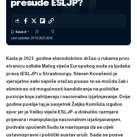
presude ESLJP?
Last updated: 25/12/2025 20:06
Kada je 2023. godine slavodobitno držao u rukama prvu
stranicu odluke Malog vijeća Europskog suda za ljudska
prava (ESLJP) u Strasbourgu, Slaven Kovačević je
vjerojatno sebi najviše otežao posao te se možda čak i
eliminirao od mogućnosti kandidiranja na političke
pozicije koje zahtijevaju i nacionalno izjašnjavanje. Dvije
godine poslije taj je savjetnik Željka Komšića izgubio
spor jer je Veliko vijeće ESLJP-a dokučilo razmjere
prijevara i manipulacija nacionalnim izjašnjavanjem,
podvala upućenih Sudu te nastojanja da se cijeli
ustavnopravni i politički sustav uruši. Sada se posve