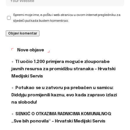
Spremi moje ime, e-poštu i web-stranicu u ovom internet pregledniku za
sljedeći put kada budem komentirao.
Nove objave
TI uočio 1.200 primjera moguće zlouporabe
javnih resursa za promidžbu stranaka – Hrvatski
Medijski Servis
Potukao se u zatvoru pa prebačen u samicu:
Diddyju promijenili kaznu, evo kada zapravo izlazi
na slobodu!
SENKIĆ O OTKAZIMA RADNICIMA KOMUNALNOG:
„Sve bih ponovila“ – Hrvatski Medijski Servis