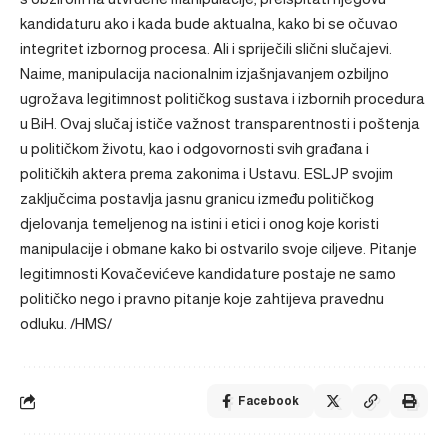
kandidaturu ako i kada bude aktualna, kako bi se očuvao
integritet izbornog procesa. Ali i spriječili slični slučajevi.
Naime, manipulacija nacionalnim izjašnjavanjem ozbiljno
ugrožava legitimnost političkog sustava i izbornih procedura
u BiH. Ovaj slučaj ističe važnost transparentnosti i poštenja
u političkom životu, kao i odgovornosti svih građana i
političkih aktera prema zakonima i Ustavu. ESLJP svojim
zaključcima postavlja jasnu granicu između političkog
djelovanja temeljenog na istini i etici i onog koje koristi
manipulacije i obmane kako bi ostvarilo svoje ciljeve. Pitanje
legitimnosti Kovačevićeve kandidature postaje ne samo
političko nego i pravno pitanje koje zahtijeva pravednu
odluku. /HMS/
Facebook