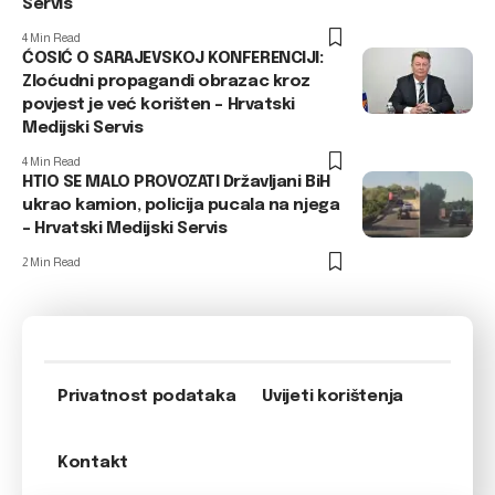
Servis
4 Min Read
ĆOSIĆ O SARAJEVSKOJ KONFERENCIJI:
Zloćudni propagandi obrazac kroz
povjest je već korišten – Hrvatski
Medijski Servis
4 Min Read
HTIO SE MALO PROVOZATI Državljani BiH
ukrao kamion, policija pucala na njega
– Hrvatski Medijski Servis
2 Min Read
Privatnost podataka
Uvijeti korištenja
Kontakt