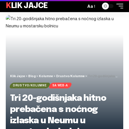
KLIK JAJCE
Aa
Klik Jajce
>
Blog
>
Kolumne
>
Drustvo/Kolumne
>
Tri 20-godišnjaka hitno prebačena s noćnog izlaska u Neumu u mostarsku bolnicu
DRUSTVO/KOLUMNE
SA WEB-A
Tri 20-godišnjaka hitno
prebačena s noćnog
izlaska u Neumu u