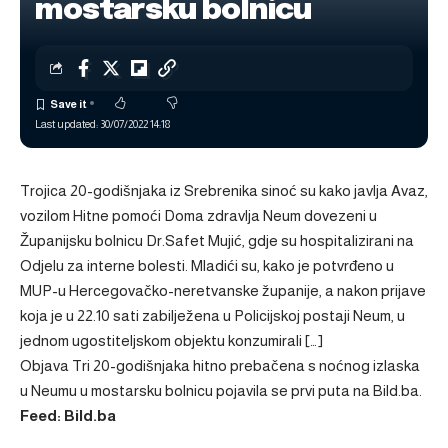
mostarsku bolnicu
Last updated: 30/07/2022 14:18
Trojica 20-godišnjaka iz Srebrenika sinoć su kako javlja Avaz,
vozilom Hitne pomoći Doma zdravlja Neum dovezeni u
Županijsku bolnicu Dr.Safet Mujić, gdje su hospitalizirani na
Odjelu za interne bolesti. Mladići su, kako je potvrđeno u
MUP-u Hercegovačko-neretvanske županije, a nakon prijave
koja je u 22.10 sati zabilježena u Policijskoj postaji Neum, u
jednom ugostiteljskom objektu konzumirali […]
Objava
Tri 20-godišnjaka hitno prebačena s noćnog izlaska
u Neumu u mostarsku bolnicu
pojavila se prvi puta na
Bild.ba
.
Feed: Bild.ba