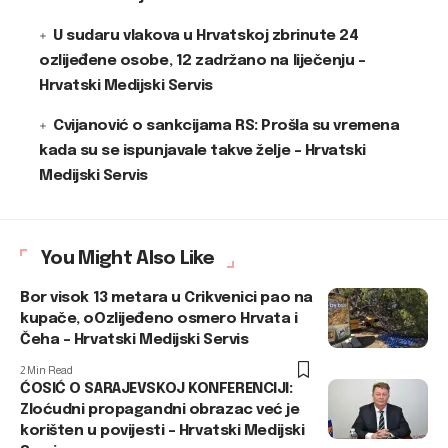
U sudaru vlakova u Hrvatskoj zbrinute 24
ozlijeđene osobe, 12 zadržano na liječenju –
Hrvatski Medijski Servis
Cvijanović o sankcijama RS: Prošla su vremena
kada su se ispunjavale takve želje – Hrvatski
Medijski Servis
You Might Also Like
Bor visok 13 metara u Crikvenici pao na
kupače, oOzlijeđeno osmero Hrvata i
Čeha – Hrvatski Medijski Servis
2 Min Read
ĆOSIĆ O SARAJEVSKOJ KONFERENCIJI:
Zloćudni propagandni obrazac već je
korišten u povijesti – Hrvatski Medijski