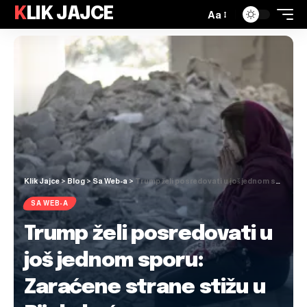
KLIK JAJCE
Aa
Klik Jajce
>
Blog
>
Sa Web-a
>
Trump želi posredovati u još jednom sporu: Zaraćene strane stižu u Bijelu kuću
SA WEB-A
Trump želi posredovati u
još jednom sporu:
Zaraćene strane stižu u