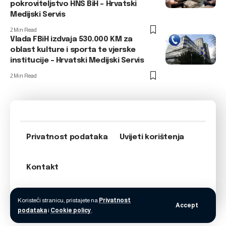
pokroviteljstvo HNS BiH – Hrvatski
Medijski Servis
2 Min Read
Vlada FBiH izdvaja 530.000 KM za
oblast kulture i sporta te vjerske
institucije – Hrvatski Medijski Servis
2 Min Read
Privatnost podataka
Uvijeti korištenja
Kontakt
Koristeći stranicu, pristajete na
Privatnost
Accept
podataka
i
Cookie policy
.