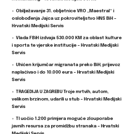
Obilježavanje 31. obljetnice VRO „Maestral“ i
oslobođenja Jajca uz pokroviteljstvo HNS BiH –
Hrvatski Medijski Servis
Vlada FBiH izdvaja 530.000 KM za oblast kulture
i sporta te vjerske institucije – Hrvatski Medijski
Servis
Uhićen krijumčar migranata preko BiH, prijevoz
naplaćivao i do 10.000 eura – Hrvatski Medijski
Servis
TRAGEDIJA U ZAGREBU Troje mrtvih, autom,
velikom brzinom, udarili u stub – Hrvatski Medijski
Servis
TI uočio 1.200 primjera moguće zlouporabe
javnih resursa za promidžbu stranaka – Hrvatski
Medijski Servis