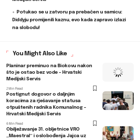
Potukao se u zatvoru pa prebačen u samicu:
Diddyju promijenili kaznu, evo kada zapravo izlazi
na slobodu!
You Might Also Like
Planinar preminuo na Biokovu nakon
što je ostao bez vode – Hrvatski
Medijski Servis
2 Min Read
Postignut dogovor o daljnjim
koracima za rješavanje statusa
otpuštenih radnika Komunalnog –
Hrvatski Medijski Servis
6 Min Read
Obilježavanje 31. obljetnice VRO
„Maestral“ i oslobođenja Jajca uz