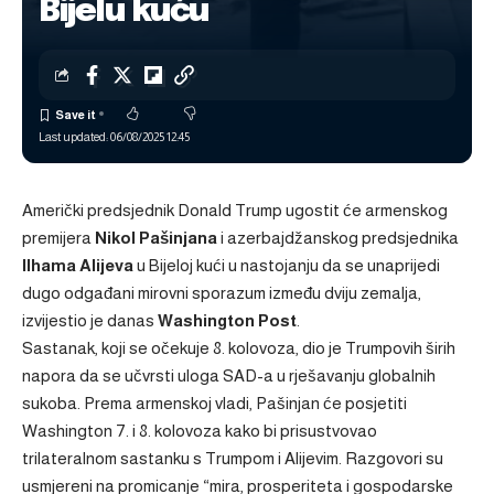
Bijelu kuću
Last updated: 06/08/2025 12:45
Američki predsjednik Donald Trump ugostit će armenskog
premijera
Nikol Pašinjana
i azerbajdžanskog predsjednika
Ilhama Alijeva
u Bijeloj kući u nastojanju da se unaprijedi
dugo odgađani mirovni sporazum između dviju zemalja,
izvijestio je danas
Washington Post
.
Sastanak, koji se očekuje 8. kolovoza, dio je Trumpovih širih
napora da se učvrsti uloga SAD-a u rješavanju globalnih
sukoba. Prema armenskoj vladi, Pašinjan će posjetiti
Washington 7. i 8. kolovoza kako bi prisustvovao
trilateralnom sastanku s Trumpom i Alijevim. Razgovori su
usmjereni na promicanje “mira, prosperiteta i gospodarske