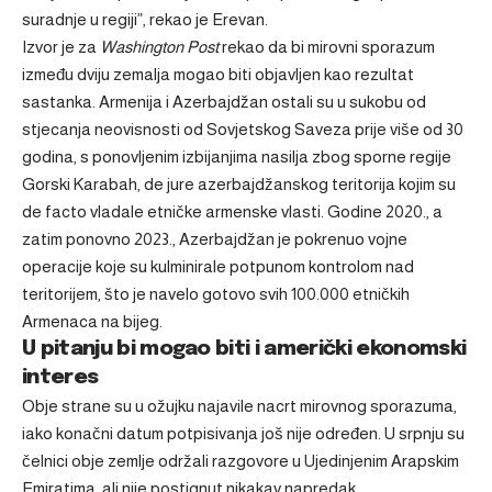
suradnje u regiji”, rekao je Erevan.
Izvor je za
Washington Post
rekao da bi mirovni sporazum
između dviju zemalja mogao biti objavljen kao rezultat
sastanka. Armenija i Azerbajdžan ostali su u sukobu od
stjecanja neovisnosti od Sovjetskog Saveza prije više od 30
godina, s ponovljenim izbijanjima nasilja zbog sporne regije
Gorski Karabah, de jure azerbajdžanskog teritorija kojim su
de facto vladale etničke armenske vlasti. Godine 2020., a
zatim ponovno 2023., Azerbajdžan je pokrenuo vojne
operacije koje su kulminirale potpunom kontrolom nad
teritorijem, što je navelo gotovo svih 100.000 etničkih
Armenaca na bijeg.
U pitanju bi mogao biti i američki ekonomski
interes
Obje strane su u ožujku najavile nacrt mirovnog sporazuma,
iako konačni datum potpisivanja još nije određen. U srpnju su
čelnici obje zemlje održali razgovore u Ujedinjenim Arapskim
Emiratima, ali nije postignut nikakav napredak.