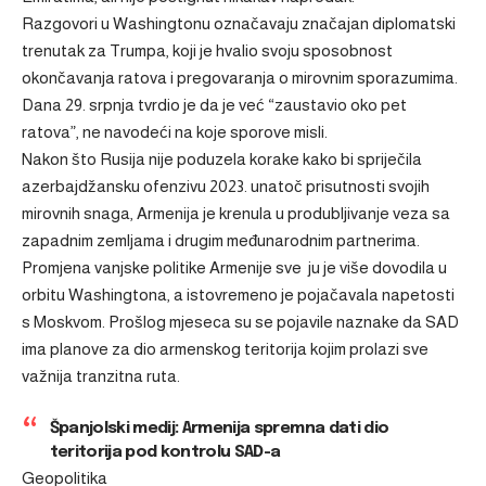
Razgovori u Washingtonu označavaju značajan diplomatski
trenutak za Trumpa, koji je hvalio svoju sposobnost
okončavanja ratova i pregovaranja o mirovnim sporazumima.
Dana 29. srpnja tvrdio je da je već “zaustavio oko pet
ratova”, ne navodeći na koje sporove misli.
Nakon što Rusija nije poduzela korake kako bi spriječila
azerbajdžansku ofenzivu 2023. unatoč prisutnosti svojih
mirovnih snaga, Armenija je krenula u produbljivanje veza sa
zapadnim zemljama i drugim međunarodnim partnerima.
Promjena vanjske politike Armenije sve ju je više
dovodila u
orbitu Washingtona
, a istovremeno je pojačavala napetosti
s Moskvom. Prošlog mjeseca su se
pojavile naznake da SAD
ima planove za dio armenskog teritorija kojim prolazi sve
važnija tranzitna ruta
.
Španjolski medij: Armenija spremna dati dio
teritorija pod kontrolu SAD-a
Geopolitika