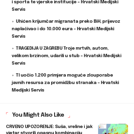
i sporta te vjerske institucije – Hrvatski Medijski
Servis
Uhićen krijumčar migranata preko BiH, prijevoz
naplaćivao i do 10.000 eura – Hrvatski Medijski
Servis
TRAGEDIJA U ZAGREBU Troje mrtvih, autom,
velikom brzinom, udarili u stub – Hrvatski Medijski
Servis
TI uočio 1.200 primjera moguće zlouporabe
javnih resursa za promidžbu stranaka – Hrvatski
Medijski Servis
You Might Also Like
CRVENO UPOZORENJE: Suša, vreline i jak
vjetar stvorili opasnu kombinaciju