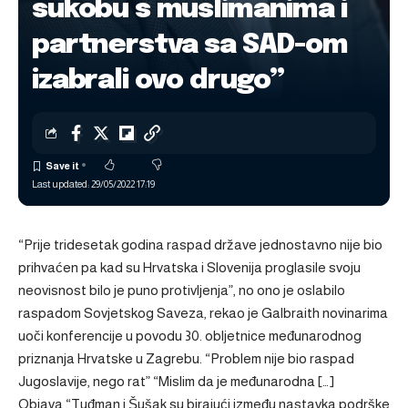
sukobu s muslimanima i
partnerstva sa SAD-om
izabrali ovo drugo”
Last updated: 29/05/2022 17:19
“Prije tridesetak godina raspad države jednostavno nije bio
prihvaćen pa kad su Hrvatska i Slovenija proglasile svoju
neovisnost bilo je puno protivljenja”, no ono je oslabilo
raspadom Sovjetskog Saveza, rekao je Galbraith novinarima
uoči konferencije u povodu 30. obljetnice međunarodnog
priznanja Hrvatske u Zagrebu. “Problem nije bio raspad
Jugoslavije, nego rat” “Mislim da je međunarodna […]
Objava
“Tuđman i Šušak su birajući između nastavka podrške