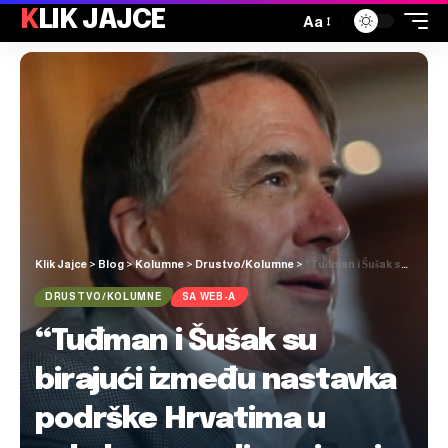
KLIK JAJCE
Aa
Klik Jajce
>
Blog
>
Kolumne
>
Drustvo/Kolumne
>
“Tuđman i Šušak su birajući između nastavka podrške Hrvatima u sukobu s muslimanima i partnerstva sa SAD-om izabrali ovo drugo”
DRUSTVO/KOLUMNE
SA WEB-A
“Tuđman i Šušak su
birajući između nastavka
podrške Hrvatima u