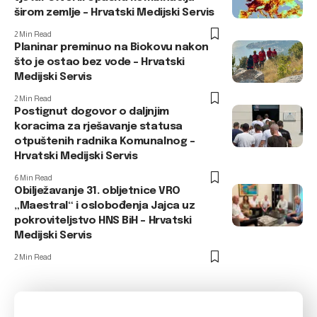
širom zemlje – Hrvatski Medijski Servis
2 Min Read
Planinar preminuo na Biokovu nakon
što je ostao bez vode – Hrvatski
Medijski Servis
2 Min Read
Postignut dogovor o daljnjim
koracima za rješavanje statusa
otpuštenih radnika Komunalnog –
Hrvatski Medijski Servis
6 Min Read
Obilježavanje 31. obljetnice VRO
„Maestral“ i oslobođenja Jajca uz
pokroviteljstvo HNS BiH – Hrvatski
Medijski Servis
2 Min Read