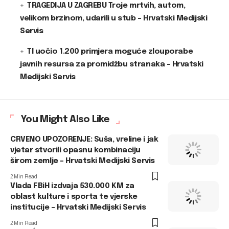
TRAGEDIJA U ZAGREBU Troje mrtvih, autom,
velikom brzinom, udarili u stub – Hrvatski Medijski
Servis
TI uočio 1.200 primjera moguće zlouporabe
javnih resursa za promidžbu stranaka – Hrvatski
Medijski Servis
You Might Also Like
CRVENO UPOZORENJE: Suša, vreline i jak
vjetar stvorili opasnu kombinaciju
širom zemlje – Hrvatski Medijski Servis
2 Min Read
Vlada FBiH izdvaja 530.000 KM za
oblast kulture i sporta te vjerske
institucije – Hrvatski Medijski Servis
2 Min Read