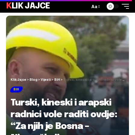
KLIK JAJCE
Aa
Klik Jajce
>
Blog
>
Vijesti
>
BiH
>
Turski, kineski i arapski radnici vole raditi ovdje: “Za njih je Bosna – Njemačka”
BIH
Turski, kineski i arapski
radnici vole raditi ovdje:
“Za njih je Bosna –