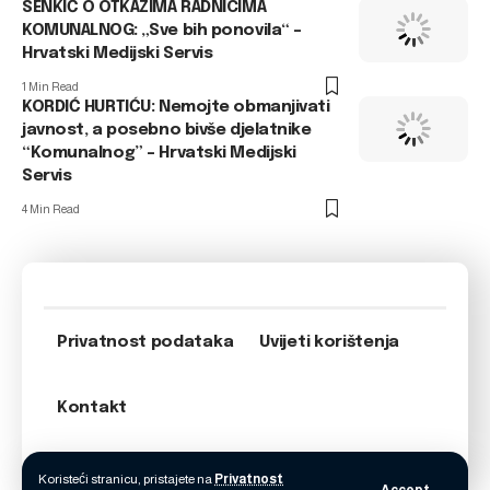
SENKIĆ O OTKAZIMA RADNICIMA
KOMUNALNOG: „Sve bih ponovila“ –
Hrvatski Medijski Servis
1 Min Read
KORDIĆ HURTIĆU: Nemojte obmanjivati
javnost, a posebno bivše djelatnike
“Komunalnog” – Hrvatski Medijski
Servis
4 Min Read
Privatnost podataka
Uvijeti korištenja
Kontakt
Koristeći stranicu, pristajete na
Privatnost