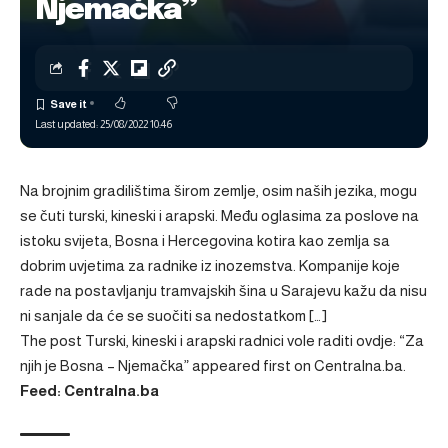
Njemačka”
Last updated: 25/08/2022 10:46
Na brojnim gradilištima širom zemlje, osim naših jezika, mogu
se čuti turski, kineski i arapski. Među oglasima za poslove na
istoku svijeta, Bosna i Hercegovina kotira kao zemlja sa
dobrim uvjetima za radnike iz inozemstva. Kompanije koje
rade na postavljanju tramvajskih šina u Sarajevu kažu da nisu
ni sanjale da će se suočiti sa nedostatkom […]
The post
Turski, kineski i arapski radnici vole raditi ovdje: “Za
njih je Bosna – Njemačka”
appeared first on
Centralna.ba
.
Feed: Centralna.ba