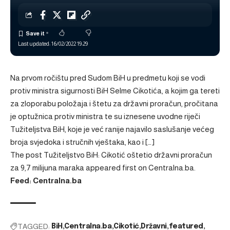
Last updated: 16/02/2022 19:29
Na prvom ročištu pred Sudom BiH u predmetu koji se vodi
protiv ministra sigurnosti BiH Selme Cikotića, a kojim ga tereti
za zloporabu položaja i štetu za državni proračun, pročitana
je optužnica protiv ministra te su iznesene uvodne riječi
Tužiteljstva BiH, koje je već ranije najavilo saslušanje većeg
broja svjedoka i stručnih vještaka, kao i […]
The post
Tužiteljstvo BiH: Cikotić oštetio državni proračun
za 9,7 milijuna maraka
appeared first on
Centralna.ba
.
Feed: Centralna.ba
TAGGED:
BiH
Centralna.ba
Cikotić
Državni
featured