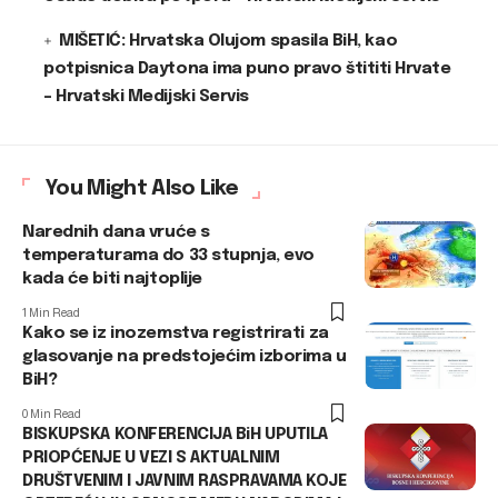
MIŠETIĆ: Hrvatska Olujom spasila BiH, kao
potpisnica Daytona ima puno pravo štititi Hrvate
– Hrvatski Medijski Servis
You Might Also Like
Narednih dana vruće s
temperaturama do 33 stupnja, evo
kada će biti najtoplije
1 Min Read
Kako se iz inozemstva registrirati za
glasovanje na predstojećim izborima u
BiH?
0 Min Read
BISKUPSKA KONFERENCIJA BiH UPUTILA
PRIOPĆENJE U VEZI S AKTUALNIM
DRUŠTVENIM I JAVNIM RASPRAVAMA KOJE