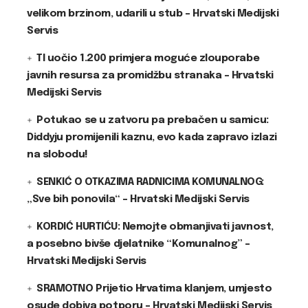
velikom brzinom, udarili u stub – Hrvatski Medijski
Servis
TI uočio 1.200 primjera moguće zlouporabe
javnih resursa za promidžbu stranaka – Hrvatski
Medijski Servis
Potukao se u zatvoru pa prebačen u samicu:
Diddyju promijenili kaznu, evo kada zapravo izlazi
na slobodu!
SENKIĆ O OTKAZIMA RADNICIMA KOMUNALNOG:
„Sve bih ponovila“ – Hrvatski Medijski Servis
KORDIĆ HURTIĆU: Nemojte obmanjivati javnost,
a posebno bivše djelatnike “Komunalnog” –
Hrvatski Medijski Servis
SRAMOTNO Prijetio Hrvatima klanjem, umjesto
osude dobiva potporu – Hrvatski Medijski Servis