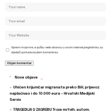
Spremi moje ime, e-poštu i web-stranicu u ovom internet pregledniku za
sljedeći put kada budem komentirao.
Nove objave
Uhićen krijumčar migranata preko BiH, prijevoz
naplaćivao i do 10.000 eura – Hrvatski Medijski
Servis
TRAGEDIJA U ZAGREBU Troje mrtvih, autom,