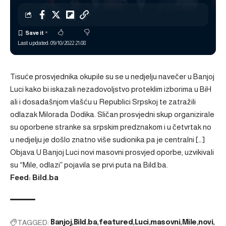
Last updated: 09/10/2022 21:08
Tisuće prosvjednika okupile su se u nedjelju navečer u Banjoj
Luci kako bi iskazali nezadovoljstvo proteklim izborima u BiH
ali i dosadašnjom vlašću u Republici Srpskoj te zatražili
odlazak Milorada Dodika. Sličan prosvjedni skup organizirale
su oporbene stranke sa srpskim predznakom i u četvrtak no
u nedjelju je došlo znatno više sudionika pa je centralni […]
Objava
U Banjoj Luci novi masovni prosvjed oporbe, uzvikivali
su “Mile, odlazi”
pojavila se prvi puta na
Bild.ba
.
Feed: Bild.ba
TAGGED:
Banjoj
Bild.ba
featured
Luci
masovni
Mile
novi