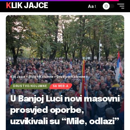
KLIK JAJCE
Aa
Klik Jajce
>
Blog
>
Kolumne
>
Drustvo/Kolumne
>
U Banjoj Luci novi masovni prosvjed oporbe, uzvikivali su “Mile, odlazi”
DRUSTVO/KOLUMNE
SA WEB-A
U Banjoj Luci novi masovni
prosvjed oporbe,
uzvikivali su “Mile, odlazi”