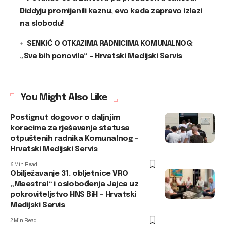
Diddyju promijenili kaznu, evo kada zapravo izlazi
na slobodu!
SENKIĆ O OTKAZIMA RADNICIMA KOMUNALNOG:
„Sve bih ponovila“ – Hrvatski Medijski Servis
You Might Also Like
Postignut dogovor o daljnjim
koracima za rješavanje statusa
otpuštenih radnika Komunalnog –
Hrvatski Medijski Servis
6 Min Read
Obilježavanje 31. obljetnice VRO
„Maestral“ i oslobođenja Jajca uz
pokroviteljstvo HNS BiH – Hrvatski
Medijski Servis
2 Min Read