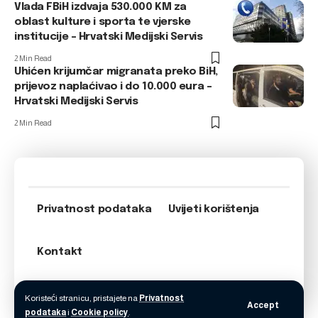
Vlada FBiH izdvaja 530.000 KM za
oblast kulture i sporta te vjerske
institucije – Hrvatski Medijski Servis
2 Min Read
Uhićen krijumčar migranata preko BiH,
prijevoz naplaćivao i do 10.000 eura –
Hrvatski Medijski Servis
2 Min Read
Privatnost podataka
Uvijeti korištenja
Kontakt
Koristeći stranicu, pristajete na
Privatnost
Accept
podataka
i
Cookie policy
.