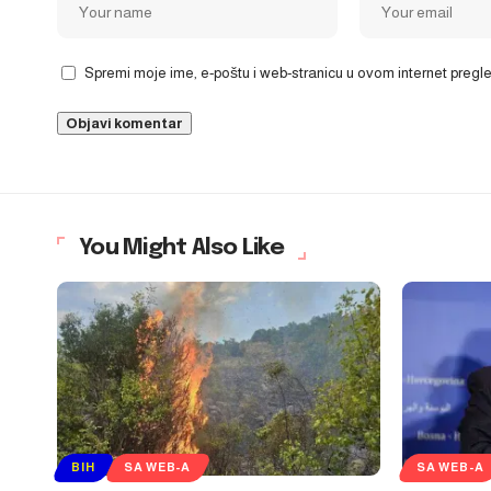
Spremi moje ime, e-poštu i web-stranicu u ovom internet preg
You Might Also Like
BIH
SA WEB-A
SA WEB-A