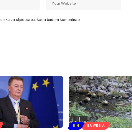
ledniku za sljedeći put kada budem komentirao.
BIH
SA WEB-A