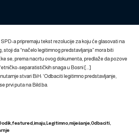
SPD-a pripremaju tekst rezolucije za koju će glasovati na
, stoji da “načelo legitimnog predstavljanja” mora biti
čke se, prema nacrtu ovog dokumenta, predlaže da pozove
d ‘etničko-separatističkih snaga u Bosni […]
tarnje stvari BiH: ‘Odbaciti legitimno predstavljanje,
 se prvi puta na
Bild.ba
.
Dodik
featured
imaju
Legitimno
miješanje
Odbaciti
rnje