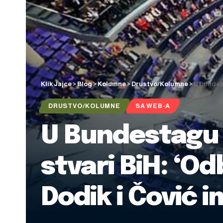
Klik Jajce
>
Blog
>
Kolumne
>
Drustvo/Kolumne
>
U Bundest
DRUSTVO/KOLUMNE
SA WEB-A
U Bundestagu 
stvari BiH: ‘Od
Dodik i Čović im