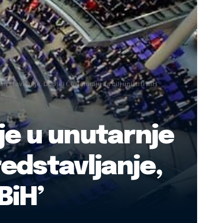
tavljanje, Dodik i Čović imaju za cilj uništiti BiH’
e u unutarnje
redstavljanje,
 BiH’