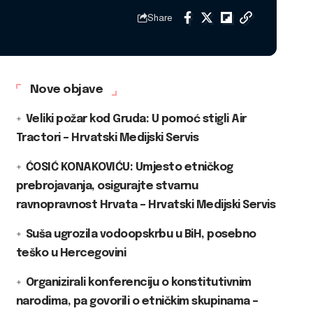
Share
Nove objave
Veliki požar kod Gruda: U pomoć stigli Air
Tractori – Hrvatski Medijski Servis
ĆOSIĆ KONAKOVIĆU: Umjesto etničkog
prebrojavanja, osigurajte stvarnu
ravnopravnost Hrvata – Hrvatski Medijski Servis
Suša ugrozila vodoopskrbu u BiH, posebno
teško u Hercegovini
Organizirali konferenciju o konstitutivnim
narodima, pa govorili o etničkim skupinama –