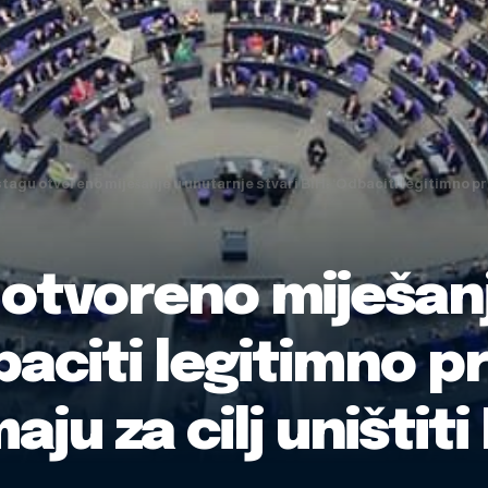
agu otvoreno miješanje u unutarnje stvari BiH: ‘Odbaciti legitimno preds
otvoreno miješanj
baciti legitimno p
aju za cilj uništiti