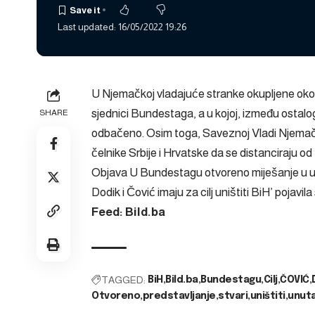
Last updated: 16/05/2022 19:26
U Njemačkoj vladajuće stranke okupljene oko 
sjednici Bundestaga, a u kojoj, između ostalog
SHARE
odbačeno. Osim toga, Saveznoj Vladi Njema
čelnike Srbije i Hrvatske da se distanciraju o
Objava
U Bundestagu otvoreno miješanje u unu
Dodik i Čović imaju za cilj uništiti BiH’
pojavila
Feed: Bild.ba
TAGGED:
BiH
Bild.ba
Bundestagu
Cilj
ČOVIĆ
Otvoreno
predstavljanje
stvari
uništiti
unuta