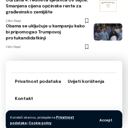
Održana 4. redovita sjednica OV Jajce;
Smanjena cijena općinske rente za
građevinsko zemljište
2 Min Read
Obama se uključuje u kampanju kako
bi pripomogao Trumpovoj
protukandidatkinji
1 Min Read
Privatnost podataka
Uvijeti korištenja
Kontakt
Koristeći stranicu, pristajete na
Privatnost
Accept
podataka
i
Cookie policy
.