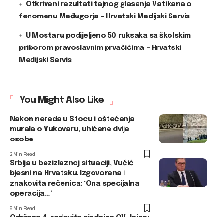
Otkriveni rezultati tajnog glasanja Vatikana o
fenomenu Međugorja – Hrvatski Medijski Servis
U Mostaru podijeljeno 50 ruksaka sa školskim
priborom pravoslavnim prvačićima – Hrvatski
Medijski Servis
You Might Also Like
Nakon nereda u Stocu i oštećenja
murala o Vukovaru, uhićene dvije
osobe
2 Min Read
Srbija u bezizlaznoj situaciji, Vučić
bjesni na Hrvatsku. Izgovorena i
znakovita rečenica: ‘Ona specijalna
operacija…‘
8 Min Read