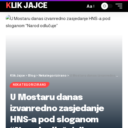
KLIK JAJCE
Aa
Klik Jajce
>
Blog
>
Nekategorizirano
>
U Mostaru danas izvanredno zasjedanje HNS-a pod sloganom “Narod odlučuje”
NEKATEGORIZIRANO
U Mostaru danas
izvanredno zasjedanje
HNS-a pod sloganom