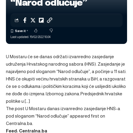
“Narod odlučuje”
Last updated: 19/02/2022 10:04
U Mostaru će se danas održati izvanredno zasjedanje
udruženja Hrvatskog narodnog sabora (HNS). Zasjedanje je
najavljeno pod sloganom “Narod odlučuje”, a počinje u 11 sati.
HNS će okupiti većinu hrvatskih stranaka u BiH, a razgovarat
će se o odlukama i političkim koracima koji će uslijediti ukoliko
ne dođe do izmjena Izbornog zakona.Predsjednik hrvatske
politike u […]
The post
U Mostaru danas izvanredno zasjedanje HNS-a
pod sloganom “Narod odlučuje”
appeared first on
Centralna.ba
.
Feed: Centralna.ba