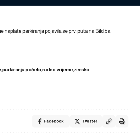
e naplate parkiranja
pojavila se prvi puta na
Bild.ba
.
e
parkiranja
počelo
radno
vrijeme
zimsko
Facebook
Twitter