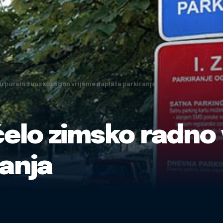
u počelo zimsko radno vrijeme naplate parkiranja
elo zimsko radno 
ranja