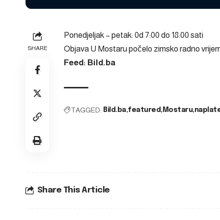
Ponedjeljak – petak: 0d 7:00 do 18:00 sati
Objava
U Mostaru počelo zimsko radno vrijem
SHARE
Feed: Bild.ba
TAGGED:
Bild.ba
featured
Mostaru
naplat
Share This Article