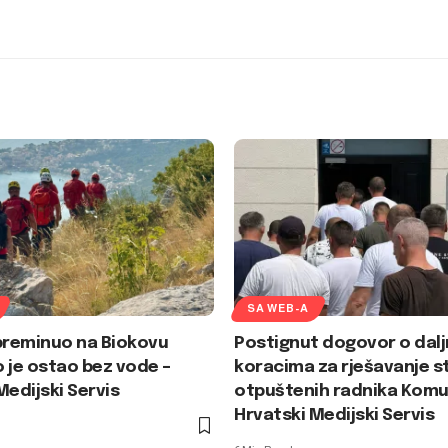
SA WEB-A
preminuo na Biokovu
Postignut dogovor o dalj
 je ostao bez vode –
koracima za rješavanje s
Medijski Servis
otpuštenih radnika Komu
Hrvatski Medijski Servis