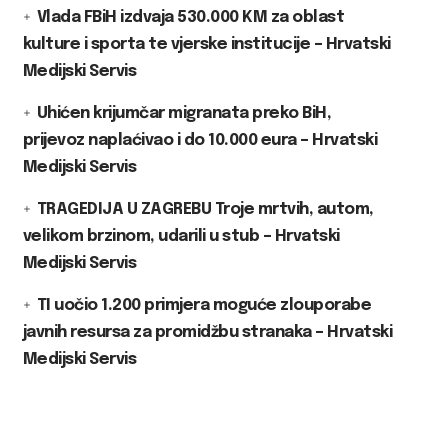
Vlada FBiH izdvaja 530.000 KM za oblast
kulture i sporta te vjerske institucije – Hrvatski
Medijski Servis
Uhićen krijumčar migranata preko BiH,
prijevoz naplaćivao i do 10.000 eura – Hrvatski
Medijski Servis
TRAGEDIJA U ZAGREBU Troje mrtvih, autom,
velikom brzinom, udarili u stub – Hrvatski
Medijski Servis
TI uočio 1.200 primjera moguće zlouporabe
javnih resursa za promidžbu stranaka – Hrvatski
Medijski Servis