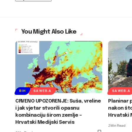
You Might Also Like
BIH
SA WEB-A
SA WEB-A
CRVENO UPOZORENJE: Suša, vreline
Planinar 
i jak vjetar stvorili opasnu
nakon što
kombinaciju širom zemlje –
Hrvatski 
Hrvatski Medijski Servis
2 Min Read