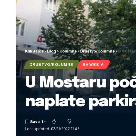
Klik Jajce
>
Blog
>
Kolumne
>
Drustvo/Kolumne
>
U Mostar
DRUSTVO/KOLUMNE
SA WEB-A
U Mostaru poč
naplate parki
Last updated: 02/11/2022 11:43