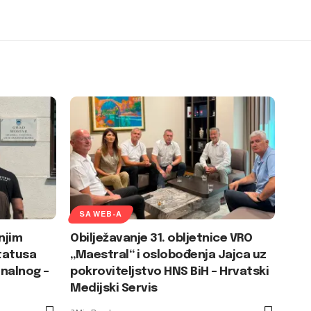
SA WEB-A
njim
Obilježavanje 31. obljetnice VRO
tatusa
„Maestral“ i oslobođenja Jajca uz
nalnog –
pokroviteljstvo HNS BiH – Hrvatski
Medijski Servis