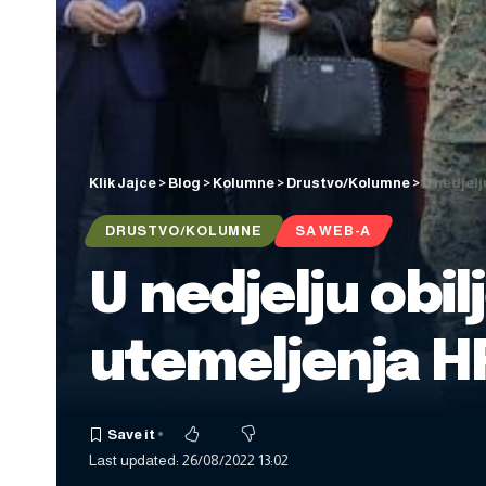
Klik Jajce
>
Blog
>
Kolumne
>
Drustvo/Kolumne
>
U nedjelj
DRUSTVO/KOLUMNE
SA WEB-A
U nedjelju obi
utemeljenja H
Last updated: 26/08/2022 13:02