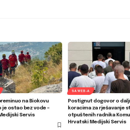
SA WEB-A
preminuo na Biokovu
Postignut dogovor o dalj
 je ostao bez vode –
koracima za rješavanje s
Medijski Servis
otpuštenih radnika Komu
Hrvatski Medijski Servis