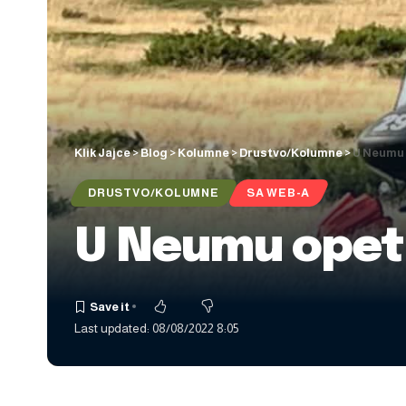
Klik Jajce
>
Blog
>
Kolumne
>
Drustvo/Kolumne
>
U Neumu 
DRUSTVO/KOLUMNE
SA WEB-A
U Neumu opet 
Last updated: 08/08/2022 8:05