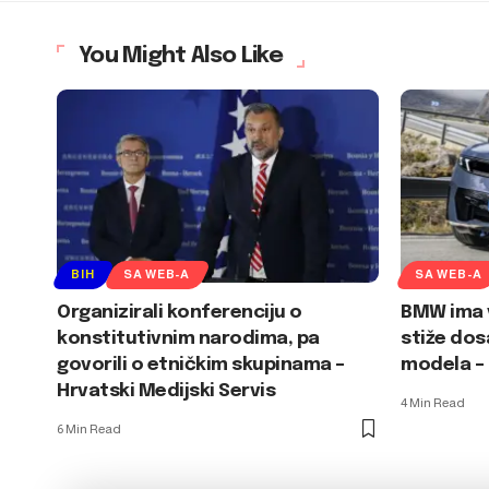
You Might Also Like
BIH
SA WEB-A
SA WEB-A
Organizirali konferenciju o
BMW ima v
konstitutivnim narodima, pa
stiže dos
govorili o etničkim skupinama –
modela – 
Hrvatski Medijski Servis
4 Min Read
6 Min Read