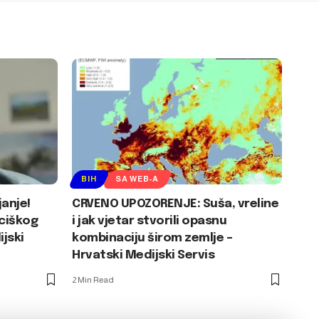
BIH
SA WEB-A
janje!
CRVENO UPOZORENJE: Suša, vreline
ciškog
i jak vjetar stvorili opasnu
jski
kombinaciju širom zemlje –
Hrvatski Medijski Servis
2 Min Read