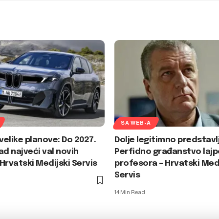
SA WEB-A
elike planove: Do 2027.
Dolje legitimno predstavl
ad najveći val novih
Perfidno građanstvo lajp
Hrvatski Medijski Servis
profesora – Hrvatski Medi
Servis
14 Min Read