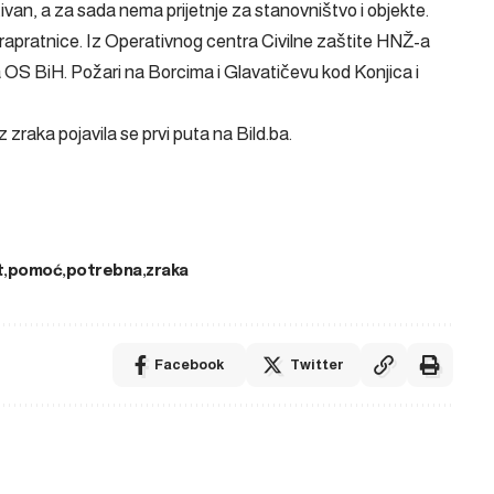
ivan, a za sada nema prijetnje za stanovništvo i objekte.
 Prapratnice. Iz Operativnog centra Civilne zaštite HNŽ-a
 OS BiH. Požari na Borcima i Glavatičevu kod Konjica i
z zraka
pojavila se prvi puta na
Bild.ba
.
t
pomoć
potrebna
zraka
Facebook
Twitter