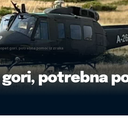
opet gori, potrebna pomoć iz zraka
gori, potrebna po