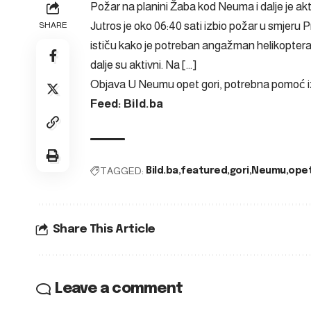
Požar na planini Žaba kod Neuma i dalje je akt
Jutros je oko 06:40 sati izbio požar u smjeru
SHARE
ističu kako je potreban angažman helikoptera
dalje su aktivni. Na […]
Objava
U Neumu opet gori, potrebna pomoć i
Feed: Bild.ba
TAGGED:
Bild.ba
featured
gori
Neumu
ope
Share This Article
Leave a comment