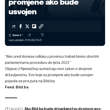
promjene ako bude
usvojen
Last updated: 21/10/2022 10:25
“Ako ured donese odluku u prosincu trebali bismo dovršiti
parlamentarnu proceduru do ljeta 2023.”
Objava
U Njemačkoj razmatraju novi zakon o dvojnom
državljanstvu. Evo koje su promjene ako bude usvojen
pojavila se prvi puta na
Bild.ba
.
Feed: Bild.ba
TAGGED:
Ako
Bild.ba
bude
državljanstvu
dvojnom
evo