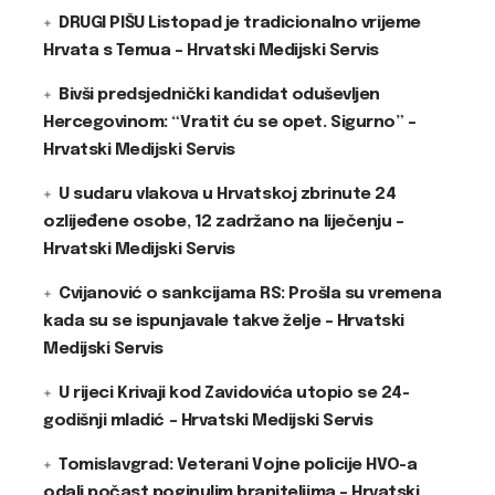
DRUGI PIŠU Listopad je tradicionalno vrijeme
Hrvata s Temua – Hrvatski Medijski Servis
Bivši predsjednički kandidat oduševljen
Hercegovinom: “Vratit ću se opet. Sigurno” –
Hrvatski Medijski Servis
U sudaru vlakova u Hrvatskoj zbrinute 24
ozlijeđene osobe, 12 zadržano na liječenju –
Hrvatski Medijski Servis
Cvijanović o sankcijama RS: Prošla su vremena
kada su se ispunjavale takve želje – Hrvatski
Medijski Servis
U rijeci Krivaji kod Zavidovića utopio se 24-
godišnji mladić – Hrvatski Medijski Servis
Tomislavgrad: Veterani Vojne policije HVO-a
odali počast poginulim braniteljima – Hrvatski