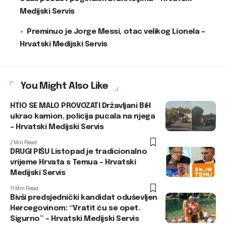
Medijski Servis
Preminuo je Jorge Messi, otac velikog Lionela –
Hrvatski Medijski Servis
You Might Also Like
HTIO SE MALO PROVOZATI Državljani BiH
ukrao kamion, policija pucala na njega
– Hrvatski Medijski Servis
2 Min Read
DRUGI PIŠU Listopad je tradicionalno
vrijeme Hrvata s Temua – Hrvatski
Medijski Servis
11 Min Read
Bivši predsjednički kandidat oduševljen
Hercegovinom: “Vratit ću se opet.
Sigurno” – Hrvatski Medijski Servis