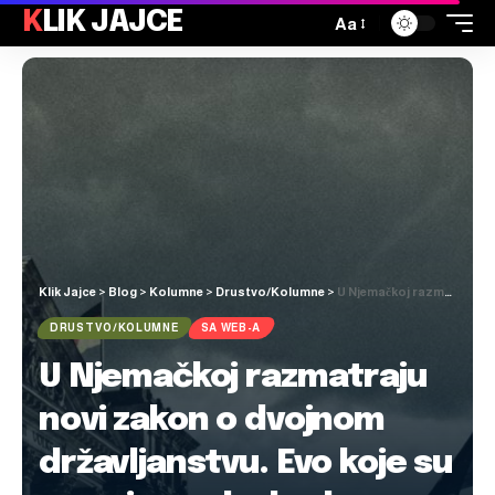
KLIK JAJCE
Aa
Klik Jajce
>
Blog
>
Kolumne
>
Drustvo/Kolumne
>
U Njemačkoj razmatraju novi zakon o dvojnom državljanstvu. Evo koje su promjene ako bude usvojen
DRUSTVO/KOLUMNE
SA WEB-A
U Njemačkoj razmatraju
novi zakon o dvojnom
državljanstvu. Evo koje su