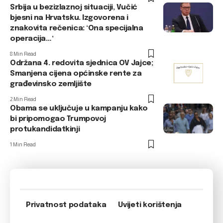
Srbija u bezizlaznoj situaciji, Vučić
bjesni na Hrvatsku. Izgovorena i
znakovita rečenica: ‘Ona specijalna
operacija…‘
8 Min Read
Održana 4. redovita sjednica OV Jajce;
Smanjena cijena općinske rente za
građevinsko zemljište
2 Min Read
Obama se uključuje u kampanju kako
bi pripomogao Trumpovoj
protukandidatkinji
1 Min Read
Privatnost podataka
Uvijeti korištenja