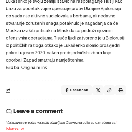
Lukašenko je svoju zemlju stavio na raspolaganje Rusiji kao
bazu za početak vojne operacije protiv Ukrajine.Bjelorusija
do sada nije aktivno sudjelovala u borbama, ali nedavno
stvaranje združenih snaga potaknulo je nagađanja da će
Moskva izvršiti pritisak na Minsk da se pridruži njezinim
ofenzivnim operacijama.Tisuće ljudi zatvoreno je u Bjelorusiji
iz političkih razloga otkako je Lukašenko slomio prosvjedni
pokret u jesen 2020. nakon predsjedničkih izbora koje
oporba i Zapad smatraju namještenima.
Bild.ba: Originalni link
Facebook
Leave a comment
Vaša adresa e-pošte neće biti objavljena.
Obavezna polja su označena sa
*
(obavezno)