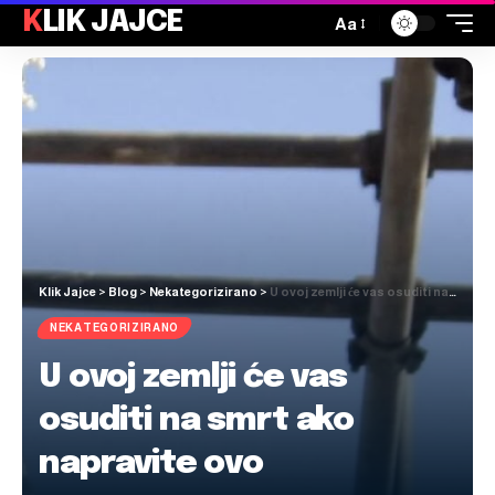
KLIK JAJCE
Aa
Klik Jajce
>
Blog
>
Nekategorizirano
>
U ovoj zemlji će vas osuditi na smrt ako napravite ovo
NEKATEGORIZIRANO
U ovoj zemlji će vas
osuditi na smrt ako
napravite ovo