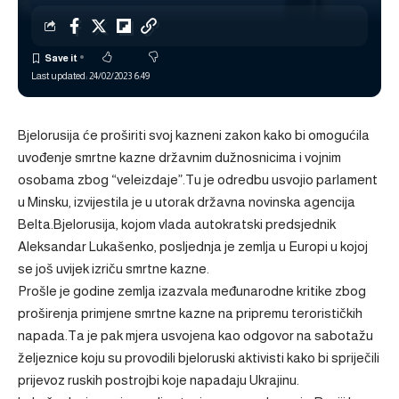
Last updated: 24/02/2023 6:49
Bjelorusija će proširiti svoj kazneni zakon kako bi omogućila
uvođenje smrtne kazne državnim dužnosnicima i vojnim
osobama zbog “veleizdaje”.Tu je odredbu usvojio parlament
u Minsku, izvijestila je u utorak državna novinska agencija
Belta.Bjelorusija, kojom vlada autokratski predsjednik
Aleksandar Lukašenko, posljednja je zemlja u Europi u kojoj
se još uvijek izriču smrtne kazne.
Prošle je godine zemlja izazvala međunarodne kritike zbog
proširenja primjene smrtne kazne na pripremu terorističkih
napada.Ta je pak mjera usvojena kao odgovor na sabotažu
željeznice koju su provodili bjeloruski aktivisti kako bi spriječili
prijevoz ruskih postrojbi koje napadaju Ukrajinu.