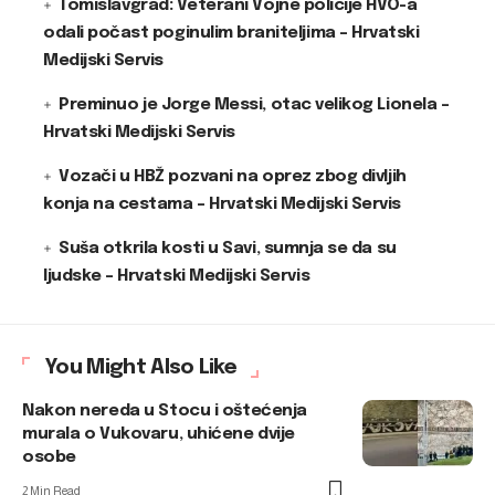
Tomislavgrad: Veterani Vojne policije HVO-a
odali počast poginulim braniteljima – Hrvatski
Medijski Servis
Preminuo je Jorge Messi, otac velikog Lionela –
Hrvatski Medijski Servis
Vozači u HBŽ pozvani na oprez zbog divljih
konja na cestama – Hrvatski Medijski Servis
Suša otkrila kosti u Savi, sumnja se da su
ljudske – Hrvatski Medijski Servis
You Might Also Like
Nakon nereda u Stocu i oštećenja
murala o Vukovaru, uhićene dvije
osobe
2 Min Read