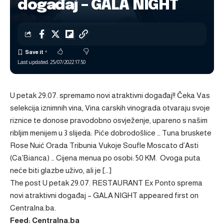
događaj – GALA NIGHT
Last updated: 25/07/2022 17:50
U petak 29.07. spremamo novi atraktivni događaj!! Čeka Vas
selekcija iznimnih vina, Vina carskih vinograda otvaraju svoje
riznice te donose pravodobno osvježenje, upareno s našim
ribljim menijem u 3 slijeda: Piće dobrodošlice … Tuna bruskete
Rose Nuić Orada Tribunia Vukoje Soufle Moscato d’Asti
(Ca’Bianca) … Cijena menua po osobi: 50 KM. Ovoga puta
neće biti glazbe uživo, ali je […]
The post
U petak 29.07. RESTAURANT Ex Ponto sprema
novi atraktivni događaj – GALA NIGHT
appeared first on
Centralna.ba
.
Feed: Centralna.ba