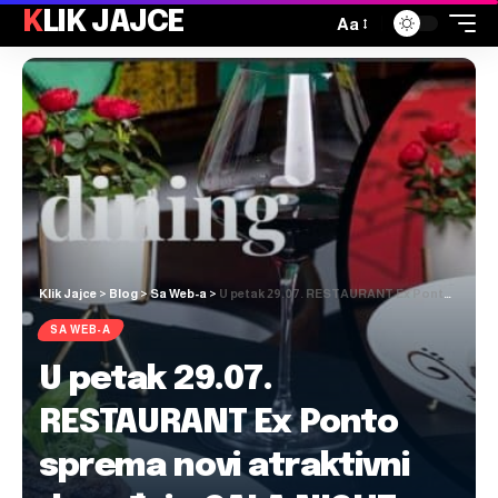
KLIK JAJCE
Aa
Klik Jajce
>
Blog
>
Sa Web-a
>
U petak 29.07. RESTAURANT Ex Ponto sprema novi atraktivni događaj – GALA NIGHT
SA WEB-A
U petak 29.07.
RESTAURANT Ex Ponto
sprema novi atraktivni