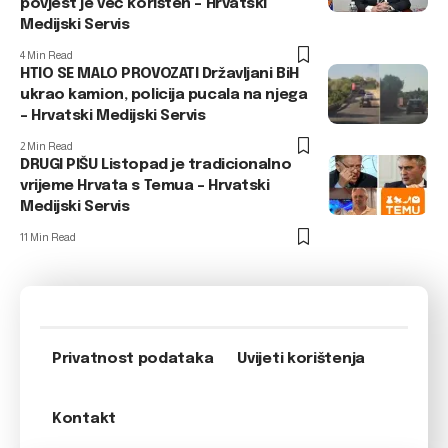
povjest je već korišten – Hrvatski
Medijski Servis
4 Min Read
HTIO SE MALO PROVOZATI Državljani BiH
ukrao kamion, policija pucala na njega
– Hrvatski Medijski Servis
2 Min Read
DRUGI PIŠU Listopad je tradicionalno
vrijeme Hrvata s Temua – Hrvatski
Medijski Servis
11 Min Read
Privatnost podataka
Uvijeti korištenja
Kontakt