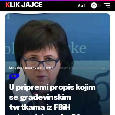
KLIK JAJCE
Aa
Klik Jajce
>
Blog
>
Vijesti
>
BiH
>
U pripremi propis kojim se građevinskim tvrtkama iz FBiH zabranjuje rad u RS
BIH
U pripremi propis kojim
se građevinskim
tvrtkama iz FBiH