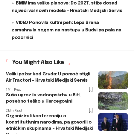
BMW ima velike planove: Do 2027. stiže dosad
najveći val novih modela – Hrvatski Medijski Servis
VIDEO Ponovila kultni peh: Lepa Brena
zamahnula nogom na nastupu u Budvi pa pala na
pozornici
You Might Also Like
Veliki požar kod Gruda: U pomoć stigli
Air Tractori – Hrvatski Medijski Servis
1 Min Read
Suša ugrozila vodoopskrbu u BiH,
posebno teško u Hercegovini
2 Min Read
Organizirali konferenciju o
konstitutivnim narodima, pa govorili o
etničkim skupinama – Hrvatski Medijski