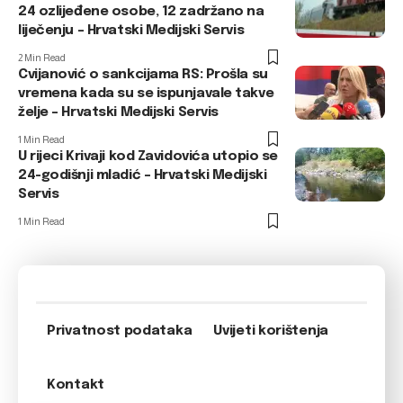
24 ozlijeđene osobe, 12 zadržano na
liječenju – Hrvatski Medijski Servis
2 Min Read
Cvijanović o sankcijama RS: Prošla su
vremena kada su se ispunjavale takve
želje – Hrvatski Medijski Servis
1 Min Read
U rijeci Krivaji kod Zavidovića utopio se
24-godišnji mladić – Hrvatski Medijski
Servis
1 Min Read
Privatnost podataka
Uvijeti korištenja
Kontakt