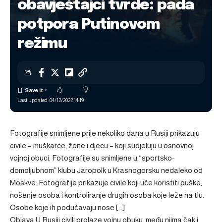
obavještajci tvrde: pada
potpora Putinovom
režimu
Last updated: 04/12/2022 14:19
Fotografije snimljene prije nekoliko dana u Rusiji prikazuju
civile – muškarce, žene i djecu – koji sudjeluju u osnovnoj
vojnoj obuci. Fotografije su snimljene u “sportsko-
domoljubnom” klubu Jaropolk u Krasnogorsku nedaleko od
Moskve. Fotografije prikazuje civile koji uče koristiti puške,
nošenje osoba i kontroliranje drugih osoba koje leže na tlu.
Osobe koje ih podučavaju nose […]
Objava
U Rusiji civili prolaze vojnu obuku, među njima čak i