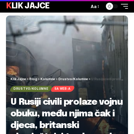
KLIK JAJCE
Aa
Klik Jajce
>
Blog
>
Kolumne
>
Drustvo/Kolumne
>
U Rusiji civili prolaze vojnu obuku, među njima čak i djeca, britanski obavještajci tvrde: pada potpora Putinovom režimu
DRUSTVO/KOLUMNE
SA WEB-A
U Rusiji civili prolaze vojnu
obuku, među njima čak i
djeca, britanski