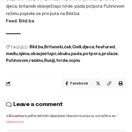
djeca, britanski obavještajci tvrde: pada potpora Putinovom
režimu
pojavila se prvi puta na
Bild.ba
.
Feed: Bild.ba
TAGGED:
Bild.ba
Britanski
čak
Civili
djeca
featured
među
njima
obavještajci
obuku
pada
potpora
prolaze
Putinovom
režimu
Rusiji
tvrde
vojnu
Facebook
Leave a comment
Vaša adresa e-pošte neće biti objavljena.
Obavezna polja su označena sa
*
(obavezno)