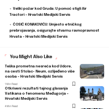
Veliki požar kod Gruda: U pomoć stigli Air
Tractori – Hrvatski Medijski Servis
ĆOSIĆ KONAKOVIĆU: Umjesto etničkog
prebrojavanja, osigurajte stvarnu ravnopravnost
Hrvata – Hrvatski Medijski Servis
You Might Also Like
Teška prometna nesreća kod Udore,
na cesti Stolac- Neum, ozlijeđeno više
osoba – Hrvatski Medijski Servis
1 Min Read
Otkriveni rezultati tajnog glasanja
Vatikana o fenomenu Međugorja –
Hrvatski Medijski Servis
4 Min Read