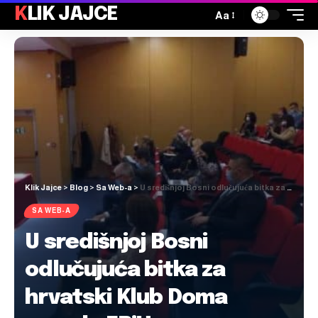
KLIK JAJCE
Aa
Klik Jajce
>
Blog
>
Sa Web-a
>
U središnjoj Bosni odlučujuća bitka za hrvatski Klub Doma naroda FBiH
SA WEB-A
U središnjoj Bosni
odlučujuća bitka za
hrvatski Klub Doma