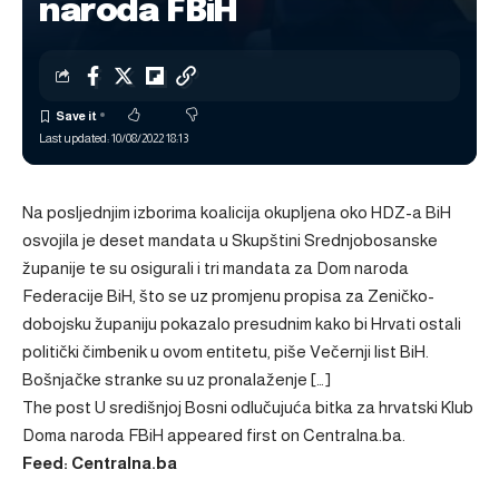
naroda FBiH
Last updated: 10/08/2022 18:13
Na posljednjim izborima koalicija okupljena oko HDZ-a BiH
osvojila je deset mandata u Skupštini Srednjobosanske
županije te su osigurali i tri mandata za Dom naroda
Federacije BiH, što se uz promjenu propisa za Zeničko-
dobojsku županiju pokazalo presudnim kako bi Hrvati ostali
politički čimbenik u ovom entitetu, piše Večernji list BiH.
Bošnjačke stranke su uz pronalaženje […]
The post
U središnjoj Bosni odlučujuća bitka za hrvatski Klub
Doma naroda FBiH
appeared first on
Centralna.ba
.
Feed: Centralna.ba