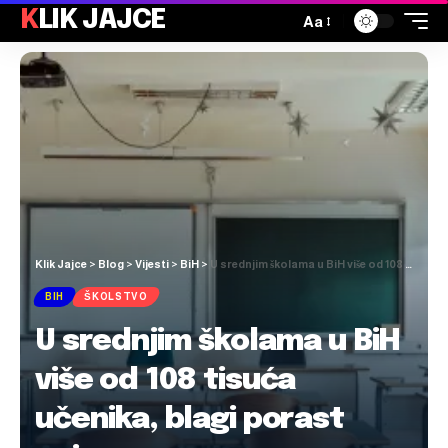
KLIK JAJCE
Aa
Klik Jajce
>
Blog
>
Vijesti
>
BiH
>
U srednjim školama u BiH više od 108 tisuća učenika, blagi porast upisa
BIH
ŠKOLSTVO
U srednjim školama u BiH
više od 108 tisuća
učenika, blagi porast