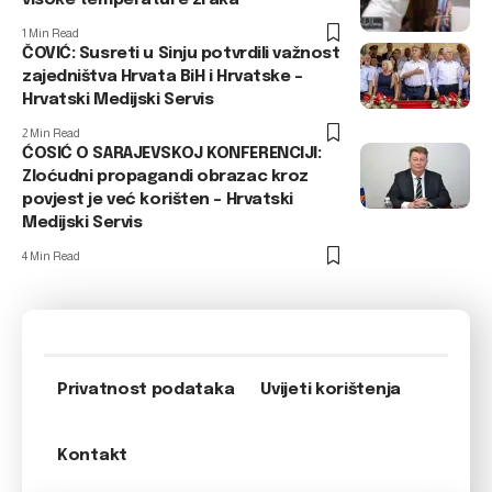
visoke temperature zraka
1 Min Read
ČOVIĆ: Susreti u Sinju potvrdili važnost
zajedništva Hrvata BiH i Hrvatske –
Hrvatski Medijski Servis
2 Min Read
ĆOSIĆ O SARAJEVSKOJ KONFERENCIJI:
Zloćudni propagandi obrazac kroz
povjest je već korišten – Hrvatski
Medijski Servis
4 Min Read
Privatnost podataka
Uvijeti korištenja
Kontakt