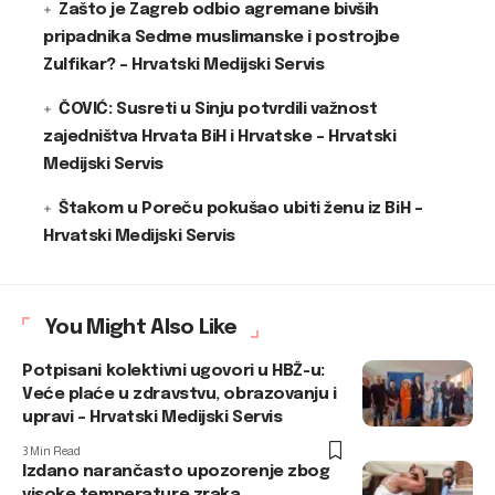
Zašto je Zagreb odbio agremane bivših
pripadnika Sedme muslimanske i postrojbe
Zulfikar? – Hrvatski Medijski Servis
ČOVIĆ: Susreti u Sinju potvrdili važnost
zajedništva Hrvata BiH i Hrvatske – Hrvatski
Medijski Servis
Štakom u Poreču pokušao ubiti ženu iz BiH –
Hrvatski Medijski Servis
You Might Also Like
Potpisani kolektivni ugovori u HBŽ-u:
Veće plaće u zdravstvu, obrazovanju i
upravi – Hrvatski Medijski Servis
3 Min Read
Izdano narančasto upozorenje zbog