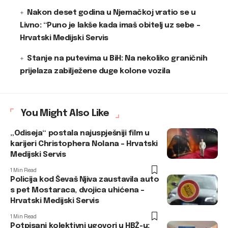
Nakon deset godina u Njemačkoj vratio se u
Livno: “Puno je lakše kada imaš obitelj uz sebe –
Hrvatski Medijski Servis
Stanje na putevima u BiH: Na nekoliko graničnih
prijelaza zabilježene duge kolone vozila
You Might Also Like
„Odiseja“ postala najuspješniji film u
karijeri Christophera Nolana – Hrvatski
Medijski Servis
1 Min Read
Policija kod Ševaš Njiva zaustavila auto
s pet Mostaraca, dvojica uhićena –
Hrvatski Medijski Servis
1 Min Read
Potpisani kolektivni ugovori u HBŽ-u: