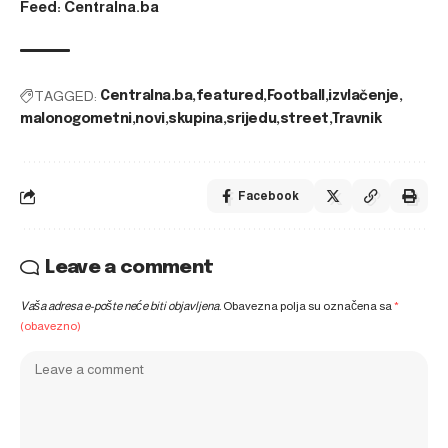
Feed: Centralna.ba
TAGGED:
Centralna.ba
featured
Football
izvlačenje
malonogometni
novi
skupina
srijedu
street
Travnik
Facebook
Leave a comment
Vaša adresa e-pošte neće biti objavljena.
Obavezna polja su označena sa
*
(obavezno)