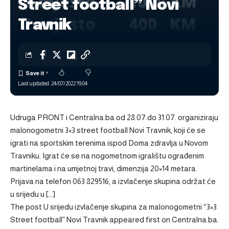
Street football” Novi
Travnik
Last updated: 24/07/2022 19:04
Udruga PRONT i Centralna.ba od 28.07.do 31.07. organiziraju
malonogometni 3×3 street football Novi Travnik, koji će se
igrati na sportskim terenima ispod Doma zdravlja u Novom
Travniku. Igrat će se na nogometnom igralištu ograđenim
martinelama i na umjetnoj travi, dimenzija 20×14 metara.
Prijava na telefon 063 829516, a izvlačenje skupina održat će
u srijedu u […]
The post
U srijedu izvlačenje skupina za malonogometni “3×3
Street football” Novi Travnik
appeared first on
Centralna.ba
.