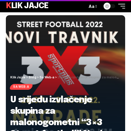
KLIK JAJCE
Aa
Klik Jajce
>
Blog
>
Sa Web-a
>
U srijedu izvlačenje skupina za malonogometni “3×3 Street football” Novi Travnik
SA WEB-A
U srijedu izvlačenje
skupina za
malonogometni “3×3