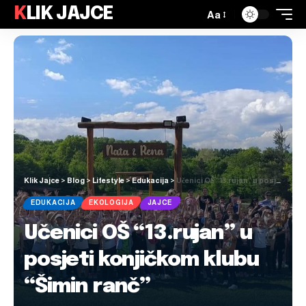
KLIK JAJCE
Aa
Klik Jajce
>
Blog
>
Lifestyle
>
Edukacija
>
Učenici OŠ “13.rujan” u posjeti konjičkom klubu “Šimin ranč”
EDUKACIJA
EKOLOGIJA
JAJCE
Učenici OŠ “13.rujan” u
posjeti konjičkom klubu
“Šimin ranč”