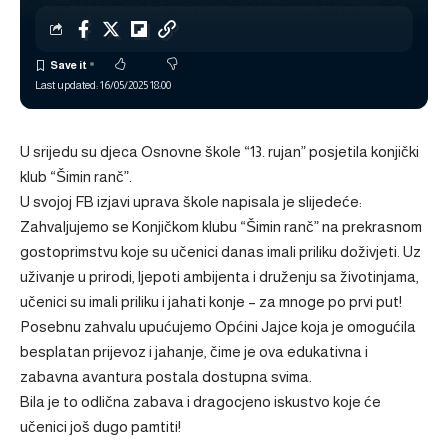
Last updated: 16/05/2025 18:00
U srijedu su djeca Osnovne škole “13. rujan” posjetila konjički
klub “Šimin ranč”.
U svojoj FB izjavi uprava škole napisala je slijedeće:
Zahvaljujemo se Konjičkom klubu “Šimin ranč” na prekrasnom
gostoprimstvu koje su učenici danas imali priliku doživjeti. Uz
uživanje u prirodi, ljepoti ambijenta i druženju sa životinjama,
učenici su imali priliku i jahati konje – za mnoge po prvi put!
Posebnu zahvalu upućujemo Općini Jajce koja je omogućila
besplatan prijevoz i jahanje, čime je ova edukativna i
zabavna avantura postala dostupna svima.
Bila je to odlična zabava i dragocjeno iskustvo koje će
učenici još dugo pamtiti!