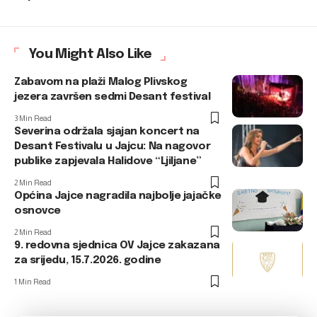
You Might Also Like
Zabavom na plaži Malog Plivskog
jezera završen sedmi Desant festival
3 Min Read
Severina održala sjajan koncert na
Desant Festivalu u Jajcu: Na nagovor
publike zapjevala Halidove “Ljiljane”
2 Min Read
Općina Jajce nagradila najbolje jajačke
osnovce
2 Min Read
9. redovna sjednica OV Jajce zakazana
za srijedu, 15.7.2026. godine
1 Min Read