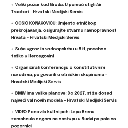
Veliki požar kod Gruda: U pomoć stigli Air
Tractori – Hrvatski Medijski Servis
ĆOSIĆ KONAKOVIĆU: Umjesto etničkog
prebrojavanja, osigurajte stvarnu ravnopravnost
Hrvata – Hrvatski Medijski Servis
Suša ugrozila vodoopskrbu u BiH, posebno
teško u Hercegovini
Organizirali konferenciju o konstitutivnim
narodima, pa govorili o etničkim skupinama –
Hrvatski Medijski Servis
BMW ima velike planove: Do 2027. stiže dosad
najveći val novih modela – Hrvatski Medijski Servis
VIDEO Ponovila kultni peh: Lepa Brena
zamahnula nogom na nastupu u Budvi pa pala na
pozornici