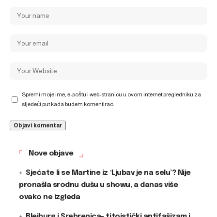
Spremi moje ime, e-poštu i web-stranicu u ovom internet pregledniku za
sljedeći put kada budem komentirao.
Nove objave
Sjećate li se Martine iz ‘Ljubav je na selu’? Nije
pronašla srodnu dušu u showu, a danas više
ovako ne izgleda
Bleiburg i Srebrenica- titoistički antifašizam i