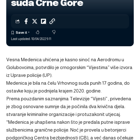
suda Crne Gore
Last updated: 18/04/2022 9:11
Vesna Medenica uhićena je kasno sinoć na Aerodromu u
Golubovcima, potvrdilo je crnogorskim “Vijestima” više izvora
iz Uprave policije (UP).
Medenica je bila na čelu Vrhovnog suda punih 17 godina, do
ostavke koju je podnijela krajem 2020. godine.
Prema pouzdanim saznanjima Televizije “Vijesti” , privedena
je zbog osnovane sumnje da je počinila dva krivična djela:
stvaranje kriminalne organizacije i protuzakonit utjecaj.
“Medenica je uhapšena nakon što je predala putne isprave
službenicima granične policije. Noć je provela u betonjerci
podgoričkog Centra bezbjednosti (CB), a već danas očekuje