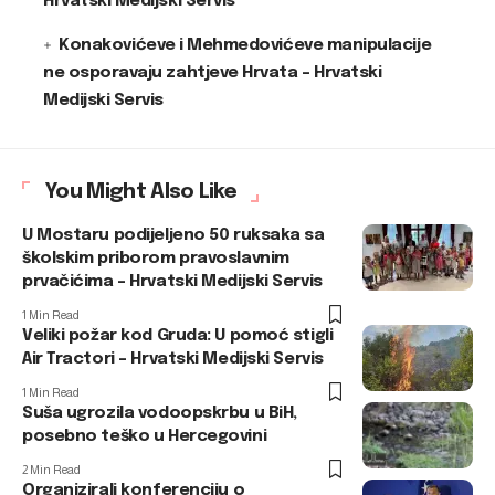
Hrvatski Medijski Servis
Konakovićeve i Mehmedovićeve manipulacije
ne osporavaju zahtjeve Hrvata – Hrvatski
Medijski Servis
You Might Also Like
U Mostaru podijeljeno 50 ruksaka sa
školskim priborom pravoslavnim
prvačićima – Hrvatski Medijski Servis
1 Min Read
Veliki požar kod Gruda: U pomoć stigli
Air Tractori – Hrvatski Medijski Servis
1 Min Read
Suša ugrozila vodoopskrbu u BiH,
posebno teško u Hercegovini
2 Min Read
Organizirali konferenciju o