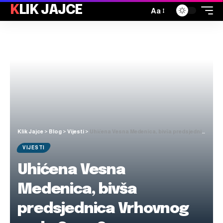
KLIK JAJCE
Aa
Klik Jajce
>
Blog
>
Vijesti
>
Uhićena Vesna Medenica, bivša predsjednica Vrhovnog suda Crne Gore
VIJESTI
Uhićena Vesna
Medenica, bivša
predsjednica Vrhovnog