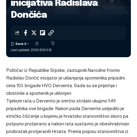
inicijativa Radislava
Dončića
Last updated: 25/05/2026 9:30
Političar iz Republike Srpske, zastupnik Narodne fronte
Radislav Dončić inicijator je uklanjanja spomenika pripadni.
cima 103. brigade HVO Derventa. Sada su se prijetnje i
obistinile a spomenik je uklonjen.
Tijekom rata u Dervento je smrtno strdalo ukupno 549
pripadnika ove brigade. Nakon pada Dervente uslijedilo je
etničko čišćenje u kojemu je hrvatsko stanovništvo skoro pa
potpuno protjerano a nakon rata sustavno je obeshrabrivan
povbratak protjeranih Hrvata. Prema popisu stanovništva iz