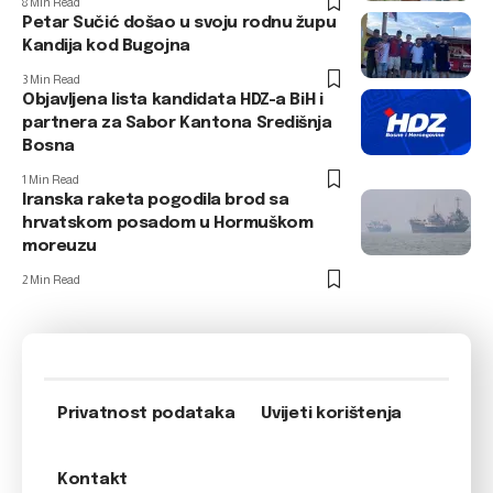
8 Min Read
Petar Sučić došao u svoju rodnu župu
Kandija kod Bugojna
3 Min Read
Objavljena lista kandidata HDZ-a BiH i
partnera za Sabor Kantona Središnja
Bosna
1 Min Read
Iranska raketa pogodila brod sa
hrvatskom posadom u Hormuškom
moreuzu
2 Min Read
Privatnost podataka
Uvijeti korištenja
Kontakt