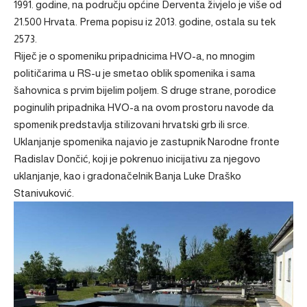
1991. godine, na području općine Derventa živjelo je više od
21.500 Hrvata. Prema popisu iz 2013. godine, ostala su tek
2573.
Riječ je o spomeniku pripadnicima HVO-a, no mnogim
političarima u RS-u je smetao oblik spomenika i sama
šahovnica s prvim bijelim poljem. S druge strane, porodice
poginulih pripadnika HVO-a na ovom prostoru navode da
spomenik predstavlja stilizovani hrvatski grb ili srce.
Uklanjanje spomenika najavio je zastupnik Narodne fronte
Radislav Dončić, koji je pokrenuo inicijativu za njegovo
uklanjanje, kao i gradonačelnik Banja Luke Draško
Stanivuković.