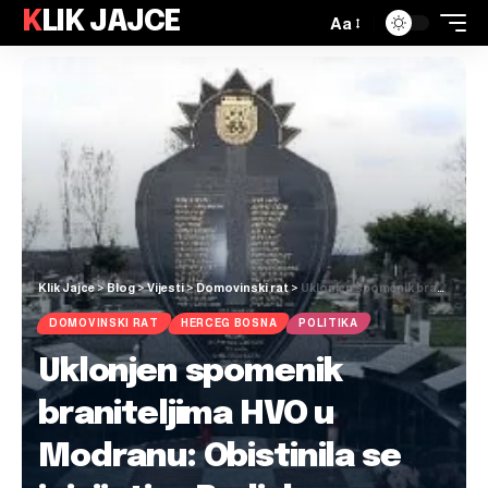
KLIK JAJCE
Aa
Klik Jajce
>
Blog
>
Vijesti
>
Domovinski rat
>
Uklonjen spomenik braniteljima HVO u Modranu: Obistinila se inicijativa Radislava Dončića
DOMOVINSKI RAT
HERCEG BOSNA
POLITIKA
Uklonjen spomenik
braniteljima HVO u
Modranu: Obistinila se