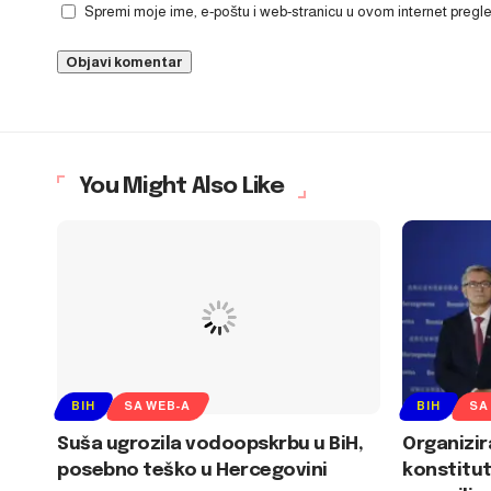
Spremi moje ime, e-poštu i web-stranicu u ovom internet preg
You Might Also Like
BIH
SA WEB-A
BIH
SA
Suša ugrozila vodoopskrbu u BiH,
Organizir
posebno teško u Hercegovini
konstitut