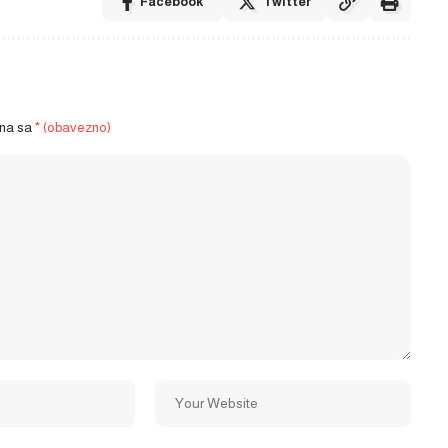
Facebook
Twitter
ena sa
* (obavezno)