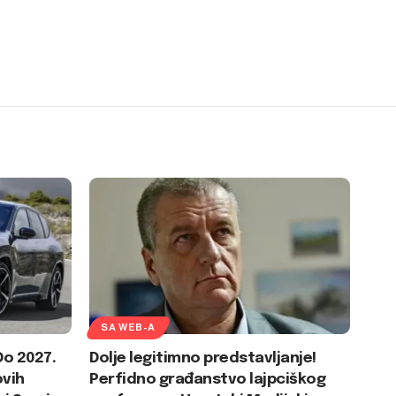
SA WEB-A
Do 2027.
Dolje legitimno predstavljanje!
ovih
Perfidno građanstvo lajpciškog