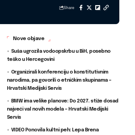
Share
Nove objave
Suša ugrozila vodoopskrbu u BiH, posebno
teško u Hercegovini
Organizirali konferenciju o konstitutivnim
narodima, pa govorili o etničkim skupinama –
Hrvatski Medijski Servis
BMW ima velike planove: Do 2027. stiže dosad
najveći val novih modela – Hrvatski Medijski
Servis
VIDEO Ponovila kultni peh: Lepa Brena