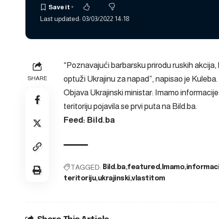
Last updated: 03/03/2022 14:18
“Poznavajući barbarsku prirodu ruskih akcija, b
optuži Ukrajinu za napad”, napisao je Kuleba.
SHARE
Objava
Ukrajinski ministar: Imamo informacij
teritoriju
pojavila se prvi puta na
Bild.ba
.
Feed: Bild.ba
TAGGED:
Bild.ba
featured
Imamo
informaci
teritoriju
ukrajinski
vlastitom