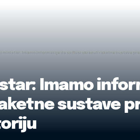
i ministar: Imamo informacije da su Rusi okrenuli raketne sustave pre
istar: Imamo infor
 raketne sustave 
oriju