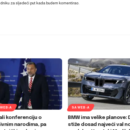
ledniku za sljedeći put kada budem komentirao.
 WEB-A
SA WEB-A
ali konferenciju o
BMW ima velike planove: 
ivnim narodima, pa
stiže dosad najveći val n