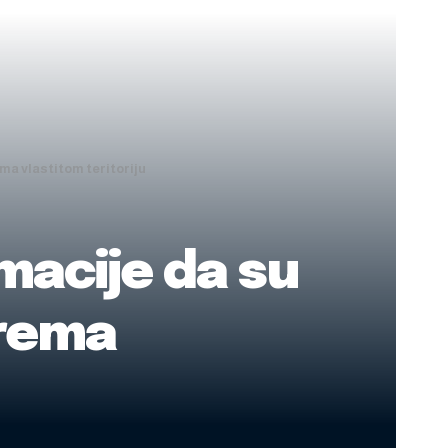
ma vlastitom teritoriju
macije da su
prema