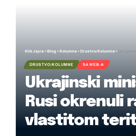
Klik Jajce
>
Blog
>
Kolumne
>
Drustvo/Kolumne
>
Ukrajinsk
DRUSTVO/KOLUMNE
SA WEB-A
Ukrajinski min
Rusi okrenuli
vlastitom terit