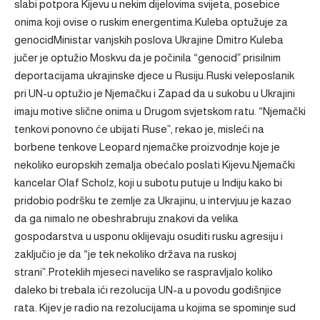
slabi potpora Kijevu u nekim dijelovima svijeta, posebice
onima koji ovise o ruskim energentima.Kuleba optužuje za
genocidMinistar vanjskih poslova Ukrajine Dmitro Kuleba
jučer je optužio Moskvu da je počinila “genocid” prisilnim
deportacijama ukrajinske djece u Rusiju.Ruski veleposlanik
pri UN-u optužio je Njemačku i Zapad da u sukobu u Ukrajini
imaju motive slične onima u Drugom svjetskom ratu. “Njemački
tenkovi ponovno će ubijati Ruse”, rekao je, misleći na
borbene tenkove Leopard njemačke proizvodnje koje je
nekoliko europskih zemalja obećalo poslati Kijevu.Njemački
kancelar Olaf Scholz, koji u subotu putuje u Indiju kako bi
pridobio podršku te zemlje za Ukrajinu, u intervjuu je kazao
da ga nimalo ne obeshrabruju znakovi da velika
gospodarstva u usponu oklijevaju osuditi rusku agresiju i
zaključio je da “je tek nekoliko država na ruskoj
strani”.Proteklih mjeseci naveliko se raspravljalo koliko
daleko bi trebala ići rezolucija UN-a u povodu godišnjice
rata. Kijev je radio na rezolucijama u kojima se spominje sud