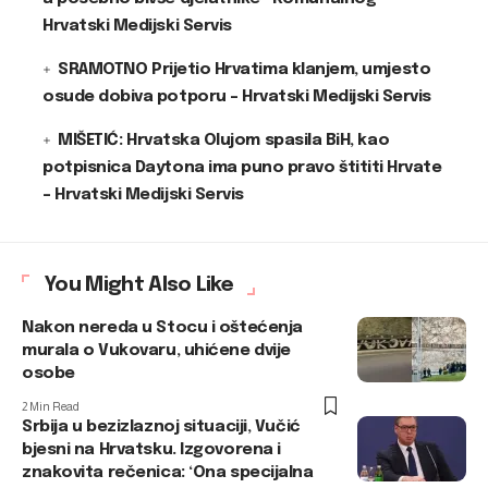
Hrvatski Medijski Servis
SRAMOTNO Prijetio Hrvatima klanjem, umjesto
osude dobiva potporu – Hrvatski Medijski Servis
MIŠETIĆ: Hrvatska Olujom spasila BiH, kao
potpisnica Daytona ima puno pravo štititi Hrvate
– Hrvatski Medijski Servis
You Might Also Like
Nakon nereda u Stocu i oštećenja
murala o Vukovaru, uhićene dvije
osobe
2 Min Read
Srbija u bezizlaznoj situaciji, Vučić
bjesni na Hrvatsku. Izgovorena i
znakovita rečenica: ‘Ona specijalna