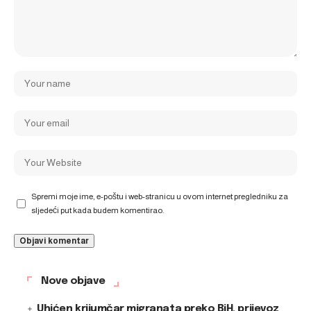
Spremi moje ime, e-poštu i web-stranicu u ovom internet pregledniku za
sljedeći put kada budem komentirao.
Nove objave
Uhićen krijumčar migranata preko BiH, prijevoz