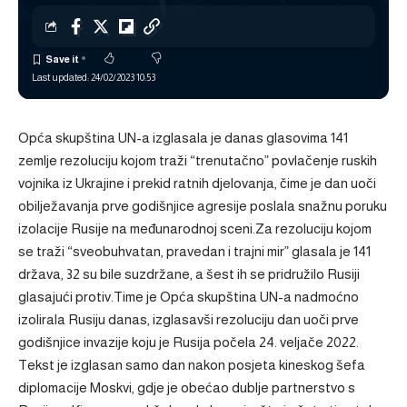
Last updated: 24/02/2023 10:53
Opća skupština UN-a izglasala je danas glasovima 141
zemlje rezoluciju kojom traži “trenutačno” povlačenje ruskih
vojnika iz Ukrajine i prekid ratnih djelovanja, čime je dan uoči
obilježavanja prve godišnjice agresije poslala snažnu poruku
izolacije Rusije na međunarodnoj sceni.Za rezoluciju kojom
se traži “sveobuhvatan, pravedan i trajni mir” glasala je 141
država, 32 su bile suzdržane, a šest ih se pridružilo Rusiji
glasajući protiv.Time je Opća skupština UN-a nadmoćno
izolirala Rusiju danas, izglasavši rezoluciju dan uoči prve
godišnjice invazije koju je Rusija počela 24. veljače 2022.
Tekst je izglasan samo dan nakon posjeta kineskog šefa
diplomacije Moskvi, gdje je obećao dublje partnerstvo s