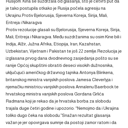
Rusijom. Kina se suzdržala od glasanja, što je četvrti put da
je tako postupila otkako je Rusija počela agresiju na
Ukrajinu.Protiv Bjelorusija, Sjeverna Koreja, Sirija, Mali,
Eritreja i Nikaragva
Protiv rezolucije glasali su Bjelorusija, Sjeverna Koreja, Sirija,
Mali, Eritreja i Nikaragva. Među suzdržanima su osim Kine bili i
Indija, Alžir, Južna Afrika, Etiopija, Iran, Kazahstan,
Uzbekistan, Vijetnam i Pakistan te još 22 zemlje.Rezolucija je
izglasana prvog dana dvodnevnog zasjedanja pošto su se
ranije Općoj skupštini obratiti deseci visokih dužnosnika,
uključujući američkog državnog tajnika Antonya Blinkena,
britanskog ministra vanjskih poslova Jamesa Cleverlyja i
njemačku ministricu vanjskih poslova Annalenu Baerbock te
hrvatskog ministra vanjskih poslova Gordana Grlića
Radmana koji je rekao da je hrvatska borba za slobodu
trajala duge četiri godine i upozorio: “Nemojmo da i Ukrajina
toliko dugo čeka na slobodu.”Snažan rezultat glasanja
važan je jer opovrgava sumnje da postoji zamor ratom i da