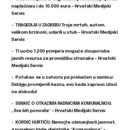
naplaćivao i do 10.000 eura – Hrvatski Medijski
Servis
TRAGEDIJA U ZAGREBU Troje mrtvih, autom,
velikom brzinom, udarili u stub – Hrvatski Medijski
Servis
TI uočio 1.200 primjera moguće zlouporabe
javnih resursa za promidžbu stranaka – Hrvatski
Medijski Servis
Potukao se u zatvoru pa prebačen u samicu:
Diddyju promijenili kaznu, evo kada zapravo izlazi
na slobodu!
SENKIĆ O OTKAZIMA RADNICIMA KOMUNALNOG:
„Sve bih ponovila“ – Hrvatski Medijski Servis
KORDIĆ HURTIĆU: Nemojte obmanjivati javnost,
a posebno bivše djelatnike “Komunalnog” –