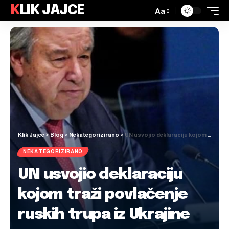
KLIK JAJCE
Aa
Klik Jajce
>
Blog
>
Nekategorizirano
>
UN usvojio deklaraciju kojom traži povlačenje ruskih trupa iz Ukrajine
NEKATEGORIZIRANO
UN usvojio deklaraciju
kojom traži povlačenje
ruskih trupa iz Ukrajine