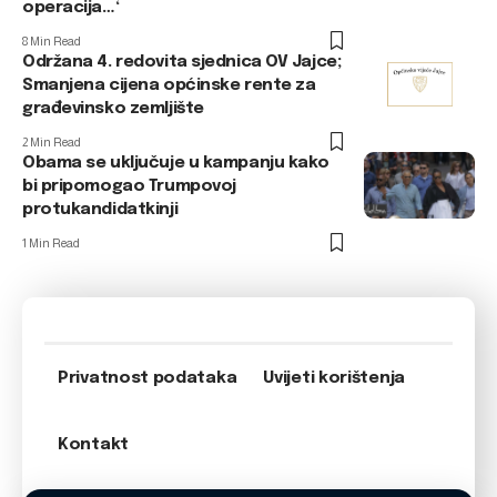
operacija…‘
8 Min Read
Održana 4. redovita sjednica OV Jajce;
Smanjena cijena općinske rente za
građevinsko zemljište
2 Min Read
Obama se uključuje u kampanju kako
bi pripomogao Trumpovoj
protukandidatkinji
1 Min Read
Privatnost podataka
Uvijeti korištenja
Kontakt