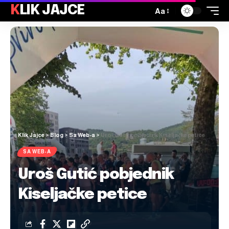
KLIK JAJCE
Aa
Klik Jajce
>
Blog
>
Sa Web-a
>
Uroš Gutić pobjednik Kiseljačke petice
SA WEB-A
Uroš Gutić pobjednik
Kiseljačke petice