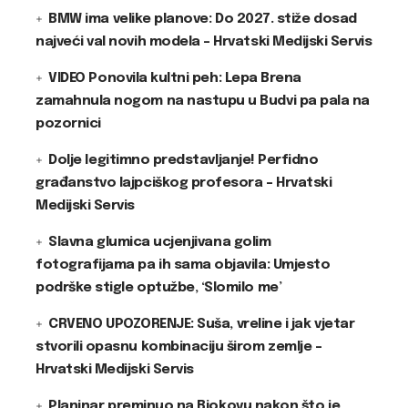
BMW ima velike planove: Do 2027. stiže dosad
najveći val novih modela – Hrvatski Medijski Servis
VIDEO Ponovila kultni peh: Lepa Brena
zamahnula nogom na nastupu u Budvi pa pala na
pozornici
Dolje legitimno predstavljanje! Perfidno
građanstvo lajpciškog profesora – Hrvatski
Medijski Servis
Slavna glumica ucjenjivana golim
fotografijama pa ih sama objavila: Umjesto
podrške stigle optužbe, ‘Slomilo me’
CRVENO UPOZORENJE: Suša, vreline i jak vjetar
stvorili opasnu kombinaciju širom zemlje –
Hrvatski Medijski Servis
Planinar preminuo na Biokovu nakon što je