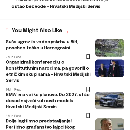
ostao bez vode – Hrvatski Medijski Servis
You Might Also Like
Suša ugrozila vodoopskrbu u BiH,
posebno teško u Hercegovini
2 Min Read
Organizirali konferenciju o
konstitutivnim narodima, pa govorili o
etničkim skupinama – Hrvatski Medijski
Servis
6 Min Read
BMW ima velike planove: Do 2027. stiže
dosad najveći val novih modela –
Hrvatski Medijski Servis
4 Min Read
Dolje legitimno predstavljanje!
Perfidno građanstvo lajpciškog