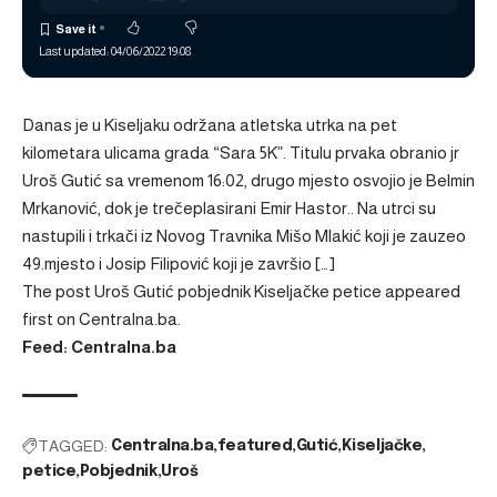
Last updated: 04/06/2022 19:08
Danas je u Kiseljaku održana atletska utrka na pet
kilometara ulicama grada “Sara 5K”. Titulu prvaka obranio jr
Uroš Gutić sa vremenom 16:02, drugo mjesto osvojio je Belmin
Mrkanović, dok je trečeplasirani Emir Hastor.. Na utrci su
nastupili i trkači iz Novog Travnika Mišo Mlakić koji je zauzeo
49.mjesto i Josip Filipović koji je završio […]
The post
Uroš Gutić pobjednik Kiseljačke petice
appeared
first on
Centralna.ba
.
Feed: Centralna.ba
TAGGED:
Centralna.ba
featured
Gutić
Kiseljačke
petice
Pobjednik
Uroš