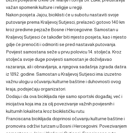
važan spomenik kulture i religije u regiji.
Nakon posjeta Jajcu, biciklisti će u subotu nastaviti svoje
putovanje prema Kraljevoj Sutjesci, prelazeći gotovo 140 km
kroz predivne pejzaže Bosne i Hercegovine. Samostan u
Kraljevoj Sutjesci će također biti mjesto posjeta, kao i mjesto
gdje će prenoćiti i odmoriti se pred nastavak putovanja.
Povijest samostana seže u prvu polovicu 14. stoljeća. Kroz
stoljeća svoje duge povijesti samostan je doživljavao
razaranja, ali i obnavljanja, a njegova sadašnja zgrada datira
iz 1892. godine. Samostan u Kraljevoj Sutjesci ima izuzetno
važnu ulogu u očuvanju kulturne baštine i duhovnosti ovog
kraja, podsjećaju organizatori.
Dodaju i da ova biciklijada nije samo sportski događaj, već i
inicijativa koja ima za cilj povezivanje važnih povijesnih i
kulturnih lokaliteta kroz biciklističku rutu.
Franciscana biciklijada doprinosi očuvanju kulturne baštine i
promovira održivi turizam u Bosni i Hercegovini. Povezivanjem