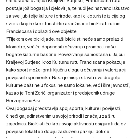
samostana u Jajcu i Kraljevoj Sutjesci, Franciscana ruta
postaje još bogatija i cjelovitija, te nudi jedinstveno iskustvo
za sve ljubitelje kulture i prirode, kao i cikloturiste iz cijelog
svijeta koji će kroz turističke aranžmane biciklirati rutom
Franciscana i obilaziti ove objekte.
“Tijekom ove biciklijade, naši biciklisti neće samo prelaziti
kilometre, već će doprinositi očuvanju i promociji naše
bogate kulturne baštine. Povezivanje samostana u Jajcu i
Kraljevoj Sutjesci kroz Kulturnu rutu Franciscana pokazuje
kako sport može igrati ključnu ulogu u očuvanju i valorizaciji
povijesnih spomenika. Naša je misija staviti ove dragulje
kulturne baštine u fokus, ne samo lokalne, već i šire javnosti”,
kazao je Toni Zorić, organizator i predsjednik udruge
HerzegovinaBike.
Ovaj događaj predstavlja spoj sporta, kulture i povijesti,
čineći ga jedinstvenim u svojoj prirodi i značaju za širu
zajednicu. Biciklisti će kroz svoje aktivnosti osigurati da ovi
povijesni lokaliteti dobiju zasluženu pažnju, dok će