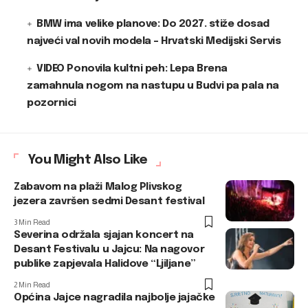
BMW ima velike planove: Do 2027. stiže dosad
najveći val novih modela – Hrvatski Medijski Servis
VIDEO Ponovila kultni peh: Lepa Brena
zamahnula nogom na nastupu u Budvi pa pala na
pozornici
You Might Also Like
Zabavom na plaži Malog Plivskog
jezera završen sedmi Desant festival
3 Min Read
Severina održala sjajan koncert na
Desant Festivalu u Jajcu: Na nagovor
publike zapjevala Halidove “Ljiljane”
2 Min Read
Općina Jajce nagradila najbolje jajačke