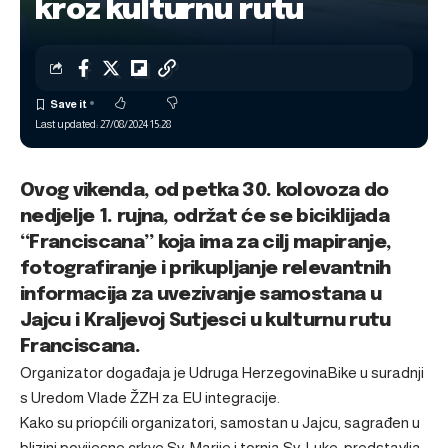
kroz kulturnu rutu
Last updated: 27/08/2024 15:28
Ovog vikenda, od petka 30. kolovoza do
nedjelje 1. rujna, održat će se biciklijada
“Franciscana” koja ima za cilj mapiranje,
fotografiranje i prikupljanje relevantnih
informacija za uvezivanje samostana u
Jajcu i Kraljevoj Sutjesci u kulturnu rutu
Franciscana.
Organizator događaja je Udruga HerzegovinaBike u suradnji
s Uredom Vlade ŽZH za EU integracije.
Kako su priopćili organizatori, samostan u Jajcu, sagrađen u
blizini povijesne crkve Sv. Marije i tornja Sv. Luke, predstavlja