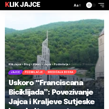
KLIK JAJCE
Aa
Klik Jajce
>
Blog
>
Vijesti
>
Jajce
>
Podmilačje
>
Uskoro “Franciscana Biciklijada”: Povezivanje Jajca i Kraljeve Sutjeske kroz kulturnu rutu
JAJCE
PODMILAČJE
SREDIŠNJA BOSNA
Uskoro “Franciscana
Biciklijada”: Povezivanje
Jajca i Kraljeve Sutjeske